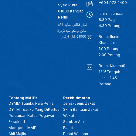
+604 978 2400
Syed Putra,
01000 Kangar,
Isnin - Jumaat:
Perlis
8.30 Pagi -
4:30 Petang
Rehat (Isnin -
Khamis ):
1.00 Petang -
2.00 Petang
Rehat (Jumaat):
12.15Tengah
Hari - 2.45
Petang
Tentang MAIPs
Perkhidmatan
DYMM Tuanku Raja Perlis
Jenis-Jenis Zakat
DYTM Tuanku Yang DiPertua
Skim Bantuan Zakat
Perutusan Ketua Pegawai
Wakaf
Eksekutif
Sumber Am
Mengenai MAIPs
Fasiliti
Ahli Majlis
Pusat Warisan