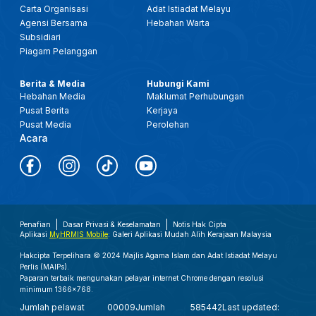
Carta Organisasi
Adat Istiadat Melayu
Agensi Bersama
Hebahan Warta
Subsidiari
Piagam Pelanggan
Berita & Media
Hubungi Kami
Hebahan Media
Maklumat Perhubungan
Pusat Berita
Kerjaya
Pusat Media
Perolehan
Acara
Penafian
Dasar Privasi & Keselamatan
Notis Hak Cipta
Aplikasi
MyHRMIS Mobile
: Galeri Aplikasi Mudah Alih Kerajaan Malaysia
Hakcipta Terpelihara © 2024 Majlis Agama Islam dan Adat Istiadat Melayu
Perlis (MAIPs).
Paparan terbaik mengunakan pelayar internet Chrome dengan resolusi
minimum 1366x768.
Jumlah pelawat
00009
Jumlah
585442
Last updated: