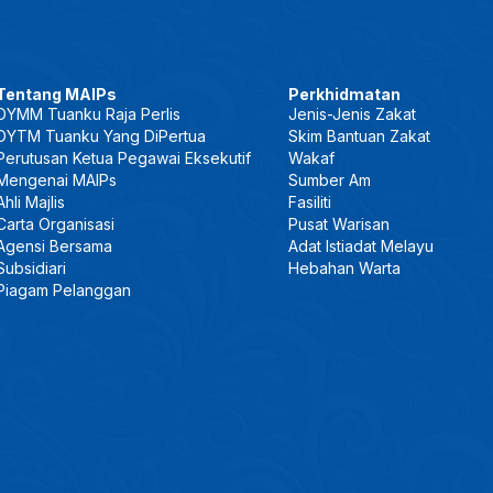
Tentang MAIPs
Perkhidmatan
DYMM Tuanku Raja Perlis
Jenis-Jenis Zakat
DYTM Tuanku Yang DiPertua
Skim Bantuan Zakat
Perutusan Ketua Pegawai Eksekutif
Wakaf
Mengenai MAIPs
Sumber Am
Ahli Majlis
Fasiliti
Carta Organisasi
Pusat Warisan
Agensi Bersama
Adat Istiadat Melayu
Subsidiari
Hebahan Warta
Piagam Pelanggan