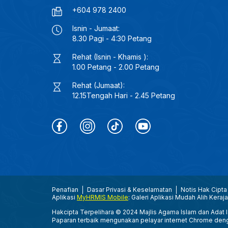
+604 978 2400
Isnin - Jumaat:
8.30 Pagi - 4:30 Petang
Rehat (Isnin - Khamis ):
1.00 Petang - 2.00 Petang
Rehat (Jumaat):
12.15Tengah Hari - 2.45 Petang
Penafian
Dasar Privasi & Keselamatan
Notis Hak Cipta
Aplikasi
MyHRMIS Mobile
: Galeri Aplikasi Mudah Alih Keraj
Hakcipta Terpelihara © 2024 Majlis Agama Islam dan Adat Is
Paparan terbaik mengunakan pelayar internet Chrome den