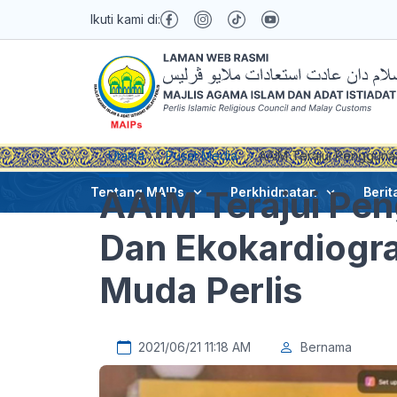
Ikuti kami di:
Utama
Pusat Media
AAIM Terajui Penggunaan
AAIM Terajui Pen
Tentang MAIPs
Perkhidmatan
Berit
Dan Ekokardiografi
Muda Perlis
2021/06/21 11:18 AM
Bernama