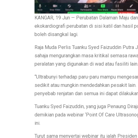
KANGAR, 19 Jun — Perubatan Dalaman Maju dan A
ekokardiografi perubatan di sisi katil dan hasil 
boleh disangkal lagi.
Raja Muda Perlis Tuanku Syed Faizuddin Putra Ja
sahaja mengurangkan masa kritikal semasa rawa
peralatan yang digunakan di wad atau fasiliti lain
“Ultrabunyi terhadap paru-paru mampu menges
sedikit atau mungkin mendedahkan pesakit lain. 
penyebab renjatan dan semua ini dapat dilakukan 
Tuanku Syed Faizuddin, yang juga Penaung Dira
demikian pada webinar ‘Point Of Care Ultrason
ini.
Turut sama menyertai webinar itu ialah Preside