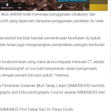
kut (AAIM) telah menerajui penggunaan ultrabunyi dan
positif yang diperoleh daripada penggunaan peralatan itu tidak
malullail bertitah kaedah pemeriksaan kesihatan itu bukan
tan tetapi juga mengurangkan pendedahan patogen berikutan
.
an keabnormalan yang mana akses kepada imbasan CT adalah
Ekokardiografi di sisi katil berperanan dalam pengimejan
dengan peranti bersaiz poket,” titahnya.
ja Perubatan Dalaman Akut Tahap Lanjut (MAAIMUSS) bertitah
ography and Echocardiography Course’ anjuran MAAIMUSS hari
n MAAIMUS Prof Datuk Seri Dr Paras Doshi.