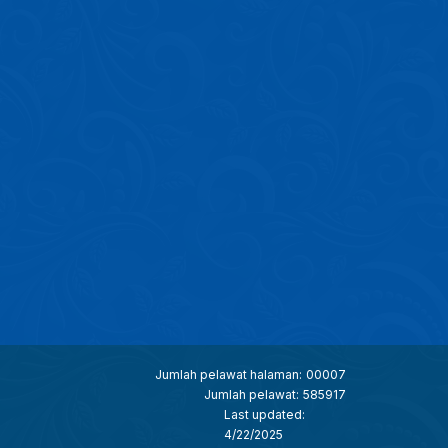
Jumlah pelawat halaman:
00007
Jumlah pelawat:
585917
Last updated:
4/22/2025