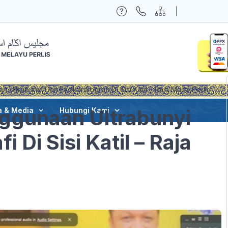
 Ultrabunyi Dan Ekokardiografi Di Sisi Katil – Raja Muda Perlis
ggunaan Ultrabunyi
a & Media
Hubungi Kami
 Di Sisi Katil – Raja