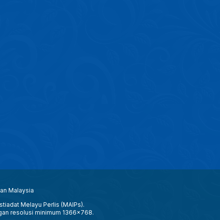
aan Malaysia
tiadat Melayu Perlis (MAIPs).
gan resolusi minimum 1366x768.