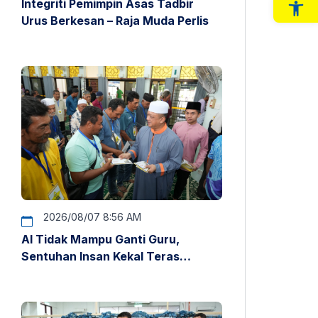
Integriti Pemimpin Asas Tadbir
Op
Urus Berkesan – Raja Muda Perlis
2026/08/07 8:56 AM
AI Tidak Mampu Ganti Guru,
Sentuhan Insan Kekal Teras
Pendidikan – Raja Muda Perlis