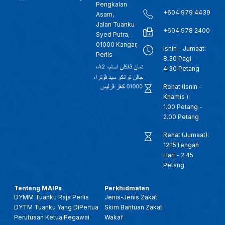
Pengkalan
+604 979 4439
Asam,
Jalan Tuanku
+604 978 2400
Syed Putra,
01000 Kangar,
Isnin - Jumaat:
Perlis
8.30 Pagi -
4:30 Petang
Rehat (Isnin -
Khamis ):
1.00 Petang -
2.00 Petang
Rehat (Jumaat):
12.15Tengah
Hari - 2.45
Petang
Tentang MAIPs
Perkhidmatan
DYMM Tuanku Raja Perlis
Jenis-Jenis Zakat
DYTM Tuanku Yang DiPertua
Skim Bantuan Zakat
Perutusan Ketua Pegawai
Wakaf