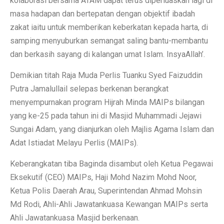
kolaborasi bersama ATAM dapat terus diperluaskan lagi di
masa hadapan dan bertepatan dengan objektif ibadah
zakat iaitu untuk memberikan keberkatan kepada harta, di
samping menyuburkan semangat saling bantu-membantu
dan berkasih sayang di kalangan umat Islam. InsyaAllah’.
Demikian titah Raja Muda Perlis Tuanku Syed Faizuddin
Putra Jamalullail selepas berkenan berangkat
menyempurnakan program Hijrah Minda MAIPs bilangan
yang ke-25 pada tahun ini di Masjid Muhammadi Jejawi
Sungai Adam, yang dianjurkan oleh Majlis Agama Islam dan
Adat Istiadat Melayu Perlis (MAIPs).
Keberangkatan tiba Baginda disambut oleh Ketua Pegawai
Eksekutif (CEO) MAIPs, Haji Mohd Nazim Mohd Noor,
Ketua Polis Daerah Arau, Superintendan Ahmad Mohsin
Md Rodi, Ahli-Ahli Jawatankuasa Kewangan MAIPs serta
Ahli Jawatankuasa Masjid berkenaan.