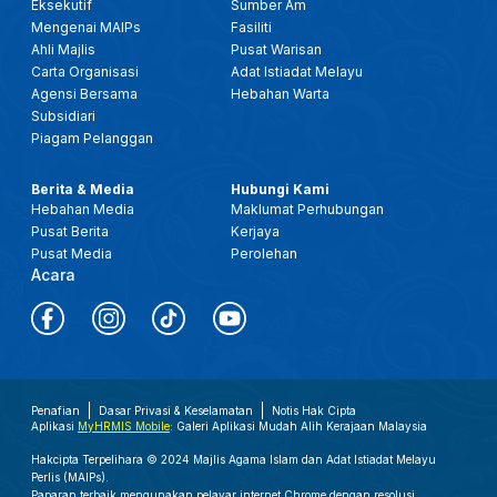
Eksekutif
Sumber Am
Mengenai MAIPs
Fasiliti
Ahli Majlis
Pusat Warisan
Carta Organisasi
Adat Istiadat Melayu
Agensi Bersama
Hebahan Warta
Subsidiari
Piagam Pelanggan
Berita & Media
Hubungi Kami
Hebahan Media
Maklumat Perhubungan
Pusat Berita
Kerjaya
Pusat Media
Perolehan
Acara
Penafian
Dasar Privasi & Keselamatan
Notis Hak Cipta
Aplikasi
MyHRMIS Mobile
: Galeri Aplikasi Mudah Alih Kerajaan Malaysia
Hakcipta Terpelihara © 2024 Majlis Agama Islam dan Adat Istiadat Melayu
Perlis (MAIPs).
Paparan terbaik mengunakan pelayar internet Chrome dengan resolusi