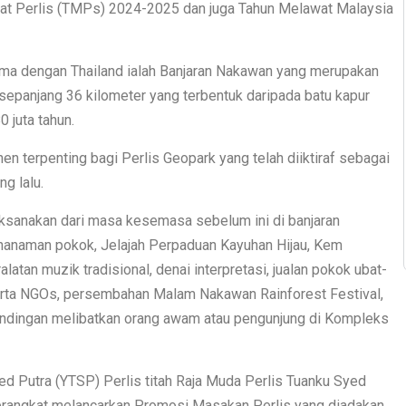
wat Perlis (TMPs) 2024-2025 dan juga Tahun Melawat Malaysia
sama dengan Thailand ialah Banjaran Nakawan yang merupakan
 sepanjang 36 kilometer yang terbentuk daripada batu kapur
 juta tahun.
 terpenting bagi Perlis Geopark yang telah diiktiraf sebagai
g lalu.
ilaksanakan dari masa kesemasa sebelum ini di banjaran
penanaman pokok, Jelajah Perpaduan Kayuhan Hijau, Kem
latan muzik tradisional, denai interpretasi, jualan pokok ubat-
serta NGOs, persembahan Malam Nakawan Rainforest Festival,
tandingan melibatkan orang awam atau pengunjung di Kompleks
d Putra (YTSP) Perlis titah Raja Muda Perlis Tuanku Syed
berangkat melancarkan Promosi Masakan Perlis yang diadakan