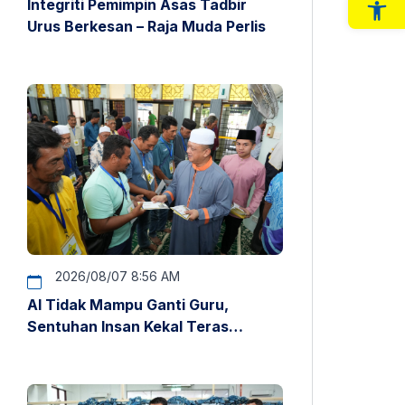
Integriti Pemimpin Asas Tadbir
Op
Urus Berkesan – Raja Muda Perlis
2026/08/07 8:56 AM
AI Tidak Mampu Ganti Guru,
Sentuhan Insan Kekal Teras
Pendidikan – Raja Muda Perlis