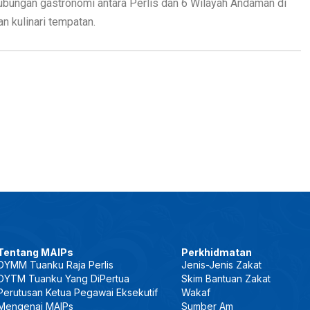
ubungan gastronomi antara Perlis dan 6 Wilayah Andaman di
n kulinari tempatan.
Tentang MAIPs
Perkhidmatan
DYMM Tuanku Raja Perlis
Jenis-Jenis Zakat
DYTM Tuanku Yang DiPertua
Skim Bantuan Zakat
Perutusan Ketua Pegawai Eksekutif
Wakaf
Mengenai MAIPs
Sumber Am