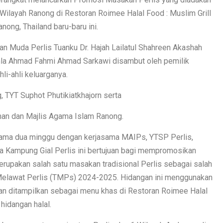
layah Ranong di Restoran Roimee Halal Food : Muslim Grill
ong, Thailand baru-baru ini.
uan Muda Perlis Tuanku Dr. Hajah Lailatul Shahreen Akashah
gkhla Ahmad Fahmi Ahmad Sarkawi disambut oleh pemilik
li-ahli keluarganya.
, TYT Suphot Phutikiatkhajorn serta
man dan Majlis Agama Islam Ranong.
elama dua minggu dengan kerjasama MAIPs, YTSP Perlis,
a Kampung Gial Perlis ini bertujuan bagi mempromosikan
erupakan salah satu masakan tradisional Perlis sebagai salah
Melawat Perlis (TMPs) 2024-2025. Hidangan ini menggunakan
kan ditampilkan sebagai menu khas di Restoran Roimee Halal
hidangan halal.