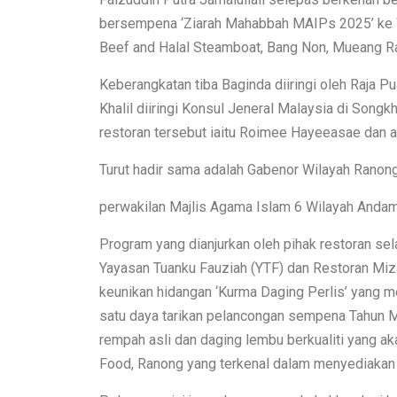
bersempena ‘Ziarah Mahabbah MAIPs 2025’ ke Wi
Beef and Halal Steamboat, Bang Non, Mueang Ran
Keberangkatan tiba Baginda diiringi oleh Raja P
Khalil diiringi Konsul Jeneral Malaysia di Son
restoran tersebut iaitu Roimee Hayeeasae dan ah
Turut hadir sama adalah Gabenor Wilayah Ranong
perwakilan Majlis Agama Islam 6 Wilayah Anda
Program yang dianjurkan oleh pihak restoran s
Yayasan Tuanku Fauziah (YTF) dan Restoran Miz
keunikan hidangan ‘Kurma Daging Perlis’ yang m
satu daya tarikan pelancongan sempena Tahun 
rempah asli dan daging lembu berkualiti yang a
Food, Ranong yang terkenal dalam menyediakan 