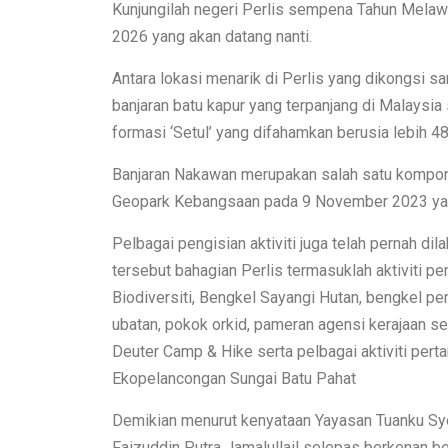
Kunjungilah negeri Perlis sempena Tahun Mela
2026 yang akan datang nanti.
Antara lokasi menarik di Perlis yang dikongsi 
banjaran batu kapur yang terpanjang di Malaysia
formasi ‘Setul’ yang difahamkan berusia lebih 480
Banjaran Nakawan merupakan salah satu komponen
Geopark Kebangsaan pada 9 November 2023 yan
Pelbagai pengisian aktiviti juga telah pernah d
tersebut bahagian Perlis termasuklah aktiviti 
Biodiversiti, Bengkel Sayangi Hutan, bengkel pera
ubatan, pokok orkid, pameran agensi kerajaan 
Deuter Camp & Hike serta pelbagai aktiviti per
Ekopelancongan Sungai Batu Pahat
Demikian menurut kenyataan Yayasan Tuanku Sye
Faizuddin Putra Jamalullail selepas berkenan 