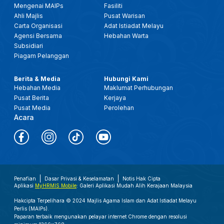
Mengenai MAIPs
Fasiliti
Ahli Majlis
Pusat Warisan
Carta Organisasi
Adat Istiadat Melayu
Agensi Bersama
Hebahan Warta
Subsidiari
Piagam Pelanggan
Berita & Media
Hubungi Kami
Hebahan Media
Maklumat Perhubungan
Pusat Berita
Kerjaya
Pusat Media
Perolehan
Acara
Penafian
Dasar Privasi & Keselamatan
Notis Hak Cipta
Aplikasi
MyHRMIS Mobile
: Galeri Aplikasi Mudah Alih Kerajaan Malaysia
Hakcipta Terpelihara © 2024 Majlis Agama Islam dan Adat Istiadat Melayu
Perlis (MAIPs).
Paparan terbaik mengunakan pelayar internet Chrome dengan resolusi