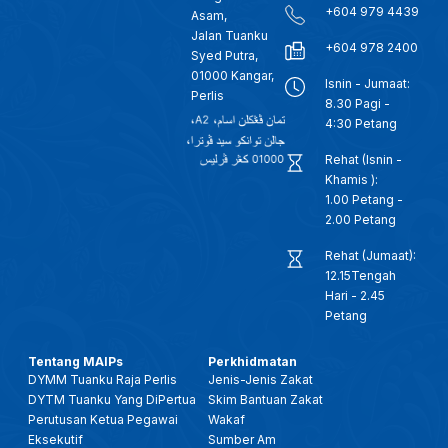
+604 979 4439
Asam,
Jalan Tuanku
+604 978 2400
Syed Putra,
01000 Kangar,
Isnin - Jumaat:
Perlis
8.30 Pagi -
4:30 Petang
Rehat (Isnin -
Khamis ):
1.00 Petang -
2.00 Petang
Rehat (Jumaat):
12.15Tengah
Hari - 2.45
Petang
Tentang MAIPs
Perkhidmatan
DYMM Tuanku Raja Perlis
Jenis-Jenis Zakat
DYTM Tuanku Yang DiPertua
Skim Bantuan Zakat
Perutusan Ketua Pegawai
Wakaf
Eksekutif
Sumber Am