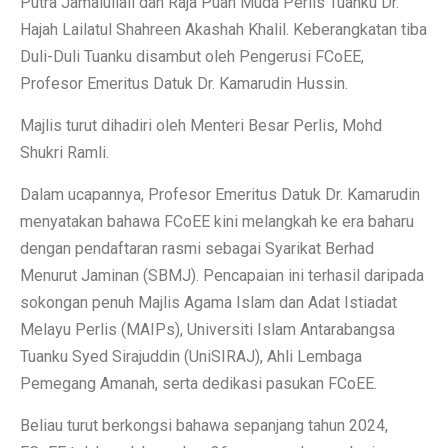
Putra Jamalullail dan Raja Puan Muda Perlis Tuanku Dr.
Hajah Lailatul Shahreen Akashah Khalil. Keberangkatan tiba
Duli-Duli Tuanku disambut oleh Pengerusi FCoEE,
Profesor Emeritus Datuk Dr. Kamarudin Hussin.
Majlis turut dihadiri oleh Menteri Besar Perlis, Mohd
Shukri Ramli.
Dalam ucapannya, Profesor Emeritus Datuk Dr. Kamarudin
menyatakan bahawa FCoEE kini melangkah ke era baharu
dengan pendaftaran rasmi sebagai Syarikat Berhad
Menurut Jaminan (SBMJ). Pencapaian ini terhasil daripada
sokongan penuh Majlis Agama Islam dan Adat Istiadat
Melayu Perlis (MAIPs), Universiti Islam Antarabangsa
Tuanku Syed Sirajuddin (UniSIRAJ), Ahli Lembaga
Pemegang Amanah, serta dedikasi pasukan FCoEE.
Beliau turut berkongsi bahawa sepanjang tahun 2024,