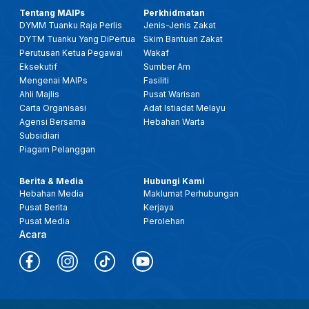
Tentang MAIPs
Perkhidmatan
DYMM Tuanku Raja Perlis
Jenis-Jenis Zakat
DYTM Tuanku Yang DiPertua
Skim Bantuan Zakat
Perutusan Ketua Pegawai
Wakaf
Eksekutif
Sumber Am
Mengenai MAIPs
Fasiliti
Ahli Majlis
Pusat Warisan
Carta Organisasi
Adat Istiadat Melayu
Agensi Bersama
Hebahan Warta
Subsidiari
Piagam Pelanggan
Berita & Media
Hubungi Kami
Hebahan Media
Maklumat Perhubungan
Pusat Berita
Kerjaya
Pusat Media
Perolehan
Acara