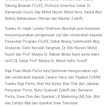
Tabung Amanah FCoEE, Profesor Emeritus Datuk Dr.
Kamarudin Husin, Haji Mohd Nazim Mohd Noor, Halina Abd
Wahid, Naharudeen Othman dan Mazlan Zolkifli.
Tuanku Dr. Hajah Lailatul Shahreen Akashah pula berkenan
menyempurnakan pengurniaan sijil dan cenderahati kepada
Penasihat Program FCoEE, Datuk Abang Sallehuddin Abg
Shokeran, Datin Noridah Yangman, Dr. Bibi Noraini Mohd
Yusof dan Prof. Madya Dr. Rabiah Abdul Kadir serta wakil
UniSZA, Datuk Prof. Madya Dr. Mohd Hafiz Yusoff.
Raja Puan Muda Perlis turut berkenan mengurniakan sijil
dan cenderahati kepada Zaharin Haris dari Pejabat DYMM
Tuanku Raja Perlis, Wan Nor Azley Wan Chik dari Jabatan
Penyiaran Perlis, Nurul Syahirah Zulkifli dari Bernama
Perlis, Siew Chin dari Syarikat LK Marketing (M) Sdn. Bhd.
dan Zambri Mat dari syarikat Iman Transtour.