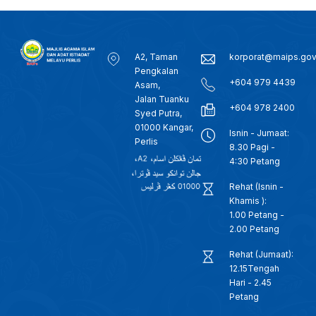
A2, Taman
korporat@maips.go
Pengkalan
+604 979 4439
Asam,
Jalan Tuanku
+604 978 2400
Syed Putra,
01000 Kangar,
Isnin - Jumaat:
Perlis
8.30 Pagi -
4:30 Petang
Rehat (Isnin -
Khamis ):
1.00 Petang -
2.00 Petang
Rehat (Jumaat):
12.15Tengah
Hari - 2.45
Petang