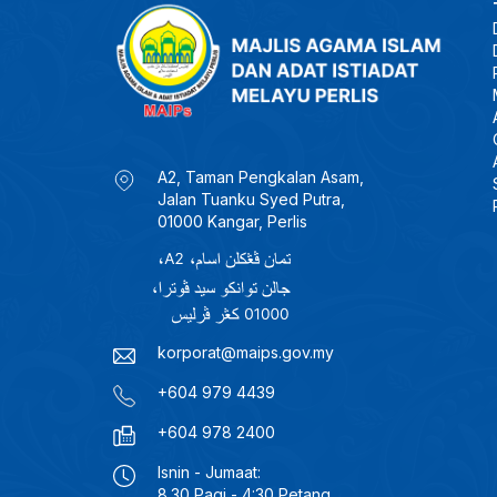
A2, Taman Pengkalan Asam,
Jalan Tuanku Syed Putra,
01000 Kangar, Perlis
korporat@maips.gov.my
+604 979 4439
+604 978 2400
Isnin - Jumaat:
8.30 Pagi - 4:30 Petang