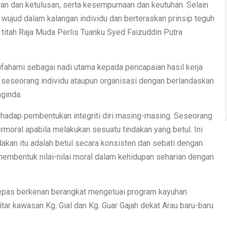
uran dan ketulusan, serta kesempurnaan dan keutuhan. Selain
 wujud dalam kalangan individu dan berteraskan prinsip teguh
 titah Raja Muda Perlis Tuanku Syed Faizuddin Putra
h difahami sebagai nadi utama kepada pencapaian hasil kerja
 seseorang individu ataupun organisasi dengan berlandaskan
aginda.
erhadap pembentukan integriti diri masing-masing. Seseorang
ermoral apabila melakukan sesuatu tindakan yang betul. Ini
akan itu adalah betul secara konsisten dan sebati dengan
a membentuk nilai-nilai moral dalam kehidupan seharian dengan
lepas berkenan berangkat mengetuai program kayuhan
tar kawasan Kg. Gial dan Kg. Guar Gajah dekat Arau baru-baru