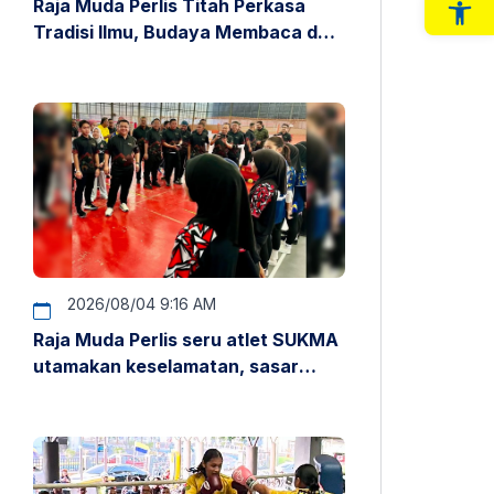
Raja Muda Perlis Titah Perkasa
Op
Tradisi Ilmu, Budaya Membaca dan
Penyelidikan
2026/08/04 9:16 AM
Raja Muda Perlis seru atlet SUKMA
utamakan keselamatan, sasar
pentas antarabangsa