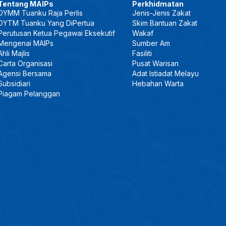
Tentang MAIPs
Perkhidmatan
DYMM Tuanku Raja Perlis
Jenis-Jenis Zakat
DYTM Tuanku Yang DiPertua
Skim Bantuan Zakat
Perutusan Ketua Pegawai Eksekutif
Wakaf
Mengenai MAIPs
Sumber Am
Ahli Majlis
Fasiliti
Carta Organisasi
Pusat Warisan
Agensi Bersama
Adat Istiadat Melayu
Subsidiari
Hebahan Warta
Piagam Pelanggan