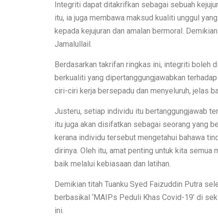
Integriti dapat ditakrifkan sebagai sebuah kejuj
itu, ia juga membawa maksud kualiti unggul yang
kepada kejujuran dan amalan bermoral. Demikian
Jamalullail.
Berdasarkan takrifan ringkas ini, integriti bole
berkualiti yang dipertanggungjawabkan terhadap
ciri-ciri kerja bersepadu dan menyeluruh, jelas b
Justeru, setiap individu itu bertanggungjawab t
itu juga akan disifatkan sebagai seorang yang b
kerana individu tersebut mengetahui bahawa tind
dirinya. Oleh itu, amat penting untuk kita semu
baik melalui kebiasaan dan latihan.
Demikian titah Tuanku Syed Faizuddin Putra se
berbasikal ‘MAIPs Peduli Khas Covid-19’ di seki
ini.