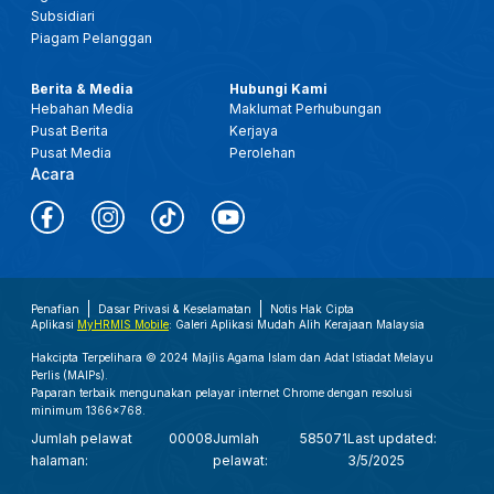
Subsidiari
Piagam Pelanggan
Berita & Media
Hubungi Kami
Hebahan Media
Maklumat Perhubungan
Pusat Berita
Kerjaya
Pusat Media
Perolehan
Acara
Penafian
Dasar Privasi & Keselamatan
Notis Hak Cipta
Aplikasi
MyHRMIS Mobile
: Galeri Aplikasi Mudah Alih Kerajaan Malaysia
Hakcipta Terpelihara © 2024 Majlis Agama Islam dan Adat Istiadat Melayu
Perlis (MAIPs).
Paparan terbaik mengunakan pelayar internet Chrome dengan resolusi
minimum 1366x768.
Jumlah pelawat
00008
Jumlah
585071
Last updated:
halaman:
pelawat:
3/5/2025