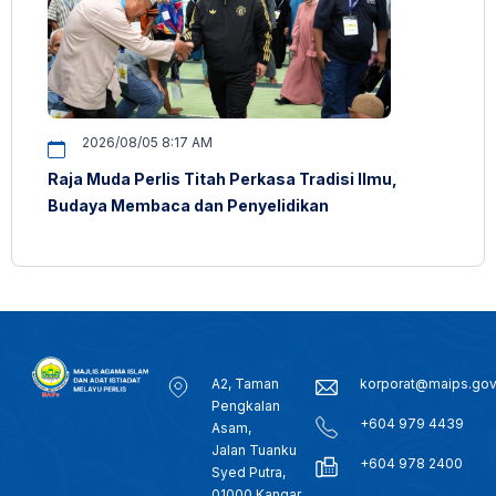
2026/08/05 8:17 AM
Raja Muda Perlis Titah Perkasa Tradisi Ilmu,
Budaya Membaca dan Penyelidikan
A2, Taman
korporat@maips.go
Pengkalan
+604 979 4439
Asam,
Jalan Tuanku
+604 978 2400
Syed Putra,
01000 Kangar,