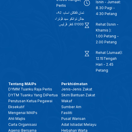
Isnin - Jumaat:
Perlis
8.30 Pagi -
4:30 Petang
Rehat (Isnin -
Khamis ):
1.00 Petang -
2.00 Petang
Rehat (Jumaat):
12.15Tengah
Hari - 2.45
Petang
Tentang MAIPs
Perkhidmatan
DYMM Tuanku Raja Perlis
Jenis-Jenis Zakat
DYTM Tuanku Yang DiPertua
Skim Bantuan Zakat
Perutusan Ketua Pegawai
Wakaf
Eksekutif
Sumber Am
Mengenai MAIPs
Fasiliti
Ahli Majlis
Pusat Warisan
Carta Organisasi
Adat Istiadat Melayu
Agensi Bersama
Hebahan Warta