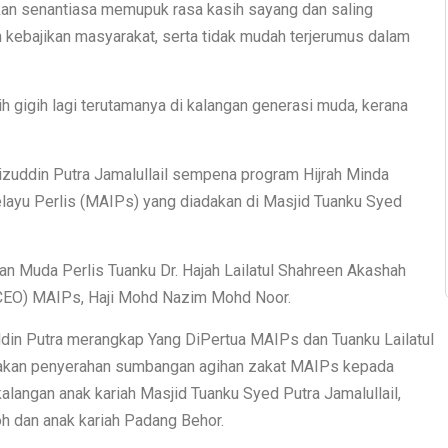
an senantiasa memupuk rasa kasih sayang dan saling
kebajikan masyarakat, serta tidak mudah terjerumus dalam
ih gigih lagi terutamanya di kalangan generasi muda, kerana
izuddin Putra Jamalullail sempena program Hijrah Minda
elayu Perlis (MAIPs) yang diadakan di Masjid Tuanku Syed
uan Muda Perlis Tuanku Dr. Hajah Lailatul Shahreen Akashah
(CEO) MAIPs, Haji Mohd Nazim Mohd Noor.
din Putra merangkap Yang DiPertua MAIPs dan Tuanku Lailatul
akan penyerahan sumbangan agihan zakat MAIPs kepada
kalangan anak kariah Masjid Tuanku Syed Putra Jamalullail,
oh dan anak kariah Padang Behor.