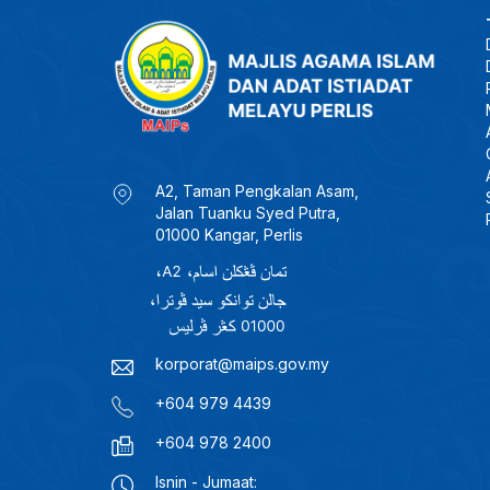
A2, Taman Pengkalan Asam,
Jalan Tuanku Syed Putra,
01000 Kangar, Perlis
korporat@maips.gov.my
+604 979 4439
+604 978 2400
Isnin - Jumaat: