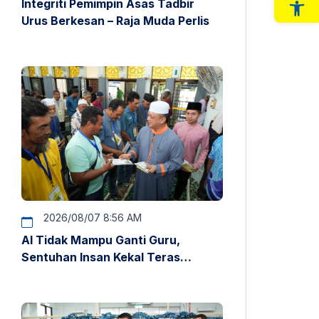
Integriti Pemimpin Asas Tadbir
Op
Urus Berkesan – Raja Muda Perlis
2026/08/07 8:56 AM
AI Tidak Mampu Ganti Guru,
Sentuhan Insan Kekal Teras
Pendidikan – Raja Muda Perlis