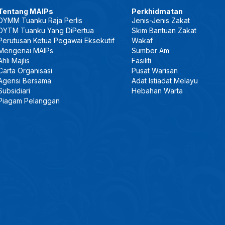
Tentang MAIPs
Perkhidmatan
DYMM Tuanku Raja Perlis
Jenis-Jenis Zakat
DYTM Tuanku Yang DiPertua
Skim Bantuan Zakat
Perutusan Ketua Pegawai Eksekutif
Wakaf
Mengenai MAIPs
Sumber Am
Ahli Majlis
Fasiliti
Carta Organisasi
Pusat Warisan
Agensi Bersama
Adat Istiadat Melayu
Subsidiari
Hebahan Warta
Piagam Pelanggan