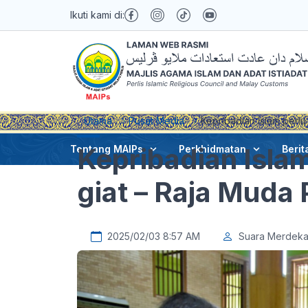
Ikuti kami di:
Utama
Pusat Media
Kepribadian Islam perlu
Kepribadian Islam
Tentang MAIPs
Perkhidmatan
Berit
giat – Raja Muda 
2025/02/03 8:57 AM
Suara Merdek