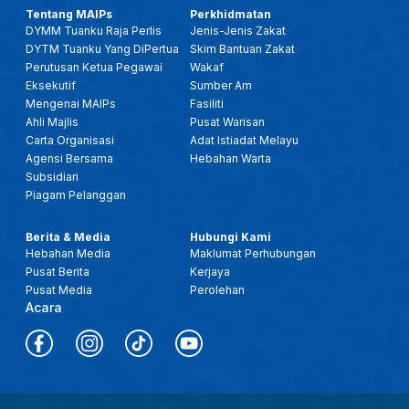
Tentang MAIPs
Perkhidmatan
DYMM Tuanku Raja Perlis
Jenis-Jenis Zakat
DYTM Tuanku Yang DiPertua
Skim Bantuan Zakat
Perutusan Ketua Pegawai
Wakaf
Eksekutif
Sumber Am
Mengenai MAIPs
Fasiliti
Ahli Majlis
Pusat Warisan
Carta Organisasi
Adat Istiadat Melayu
Agensi Bersama
Hebahan Warta
Subsidiari
Piagam Pelanggan
Berita & Media
Hubungi Kami
Hebahan Media
Maklumat Perhubungan
Pusat Berita
Kerjaya
Pusat Media
Perolehan
Acara