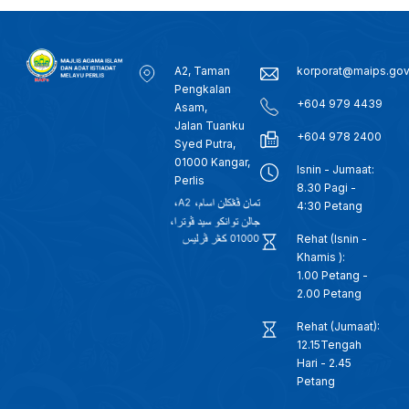
A2, Taman
korporat@maips.go
Pengkalan
+604 979 4439
Asam,
Jalan Tuanku
+604 978 2400
Syed Putra,
01000 Kangar,
Isnin - Jumaat:
Perlis
8.30 Pagi -
4:30 Petang
Rehat (Isnin -
Khamis ):
1.00 Petang -
2.00 Petang
Rehat (Jumaat):
12.15Tengah
Hari - 2.45
Petang