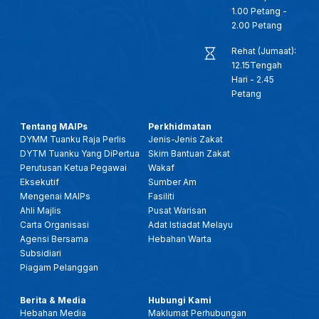
1.00 Petang -
2.00 Petang
Rehat (Jumaat):
12.15Tengah
Hari - 2.45
Petang
Tentang MAIPs
Perkhidmatan
DYMM Tuanku Raja Perlis
Jenis-Jenis Zakat
DYTM Tuanku Yang DiPertua
Skim Bantuan Zakat
Perutusan Ketua Pegawai
Wakaf
Eksekutif
Sumber Am
Mengenai MAIPs
Fasiliti
Ahli Majlis
Pusat Warisan
Carta Organisasi
Adat Istiadat Melayu
Agensi Bersama
Hebahan Warta
Subsidiari
Piagam Pelanggan
Berita & Media
Hubungi Kami
Hebahan Media
Maklumat Perhubungan