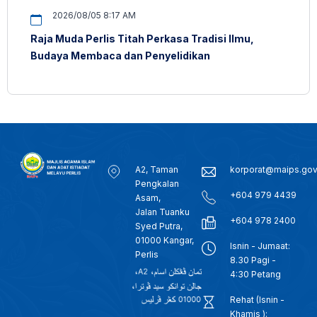
2026/08/05 8:17 AM
Raja Muda Perlis Titah Perkasa Tradisi Ilmu,
Budaya Membaca dan Penyelidikan
A2, Taman
korporat@maips.go
Pengkalan
+604 979 4439
Asam,
Jalan Tuanku
+604 978 2400
Syed Putra,
01000 Kangar,
Isnin - Jumaat:
Perlis
8.30 Pagi -
4:30 Petang
Rehat (Isnin -
Khamis ):