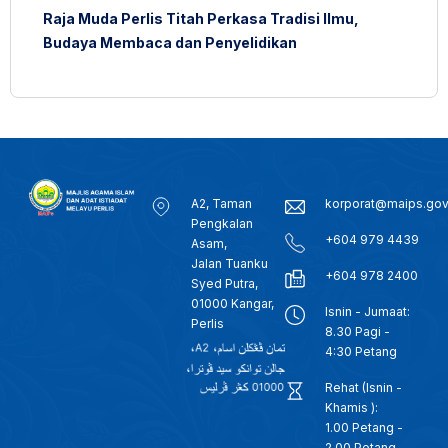
Raja Muda Perlis Titah Perkasa Tradisi Ilmu,
Budaya Membaca dan Penyelidikan
A2, Taman
korporat@maips.go
Pengkalan
+604 979 4439
Asam,
Jalan Tuanku
+604 978 2400
Syed Putra,
01000 Kangar,
Isnin - Jumaat:
Perlis
8.30 Pagi -
4:30 Petang
Rehat (Isnin -
Khamis ):
1.00 Petang -
2.00 Petang