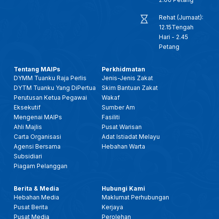
Rehat (Jumaat):
12.15Tengah
Hari - 2.45
Petang
Tentang MAIPs
Perkhidmatan
DYMM Tuanku Raja Perlis
Jenis-Jenis Zakat
DYTM Tuanku Yang DiPertua
Skim Bantuan Zakat
Perutusan Ketua Pegawai
Wakaf
Eksekutif
Sumber Am
Mengenai MAIPs
Fasiliti
Ahli Majlis
Pusat Warisan
Carta Organisasi
Adat Istiadat Melayu
Agensi Bersama
Hebahan Warta
Subsidiari
Piagam Pelanggan
Berita & Media
Hubungi Kami
Hebahan Media
Maklumat Perhubungan
Pusat Berita
Kerjaya
Pusat Media
Perolehan