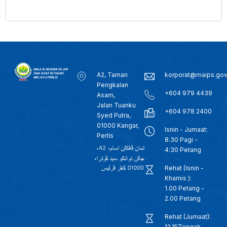
A2, Taman
korporat@maips.go
Pengkalan
+604 979 4439
Asam,
Jalan Tuanku
+604 978 2400
Syed Putra,
01000 Kangar,
Isnin - Jumaat:
Perlis
8.30 Pagi -
4:30 Petang
Rehat (Isnin -
Khamis ):
1.00 Petang -
2.00 Petang
Rehat (Jumaat):
12.15Tengah