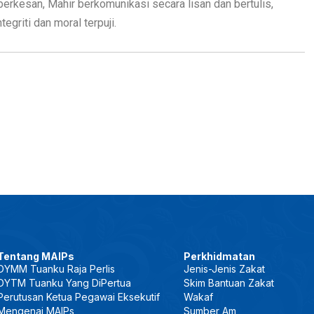
erkesan, Mahir berkomunikasi secara lisan dan bertulis,
tegriti dan moral terpuji.
Tentang MAIPs
Perkhidmatan
DYMM Tuanku Raja Perlis
Jenis-Jenis Zakat
DYTM Tuanku Yang DiPertua
Skim Bantuan Zakat
Perutusan Ketua Pegawai Eksekutif
Wakaf
Mengenai MAIPs
Sumber Am