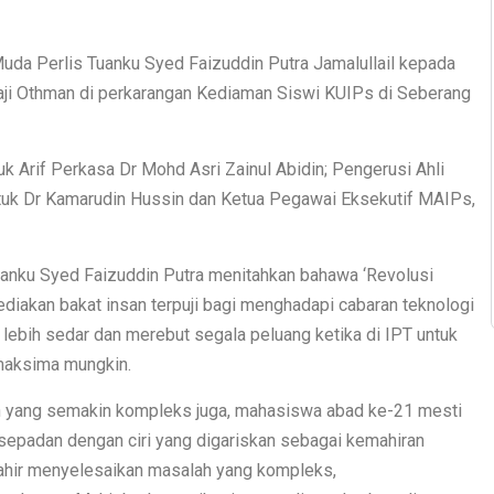
uda Perlis Tuanku Syed Faizuddin Putra Jamalullail kepada
Haji Othman di perkarangan Kediaman Siswi KUIPs di Seberang
k Arif Perkasa Dr Mohd Asri Zainul Abidin; Pengerusi Ahli
tuk Dr Kamarudin Hussin dan Ketua Pegawai Eksekutif MAIPs,
Tuanku Syed Faizuddin Putra menitahkan bahawa ‘Revolusi
iakan bakat insan terpuji bagi menghadapi cabaran teknologi
ebih sedar dan merebut segala peluang ketika di IPT untuk
maksima mungkin.
an yang semakin kompleks juga, mahasiswa abad ke-21 mesti
sepadan dengan ciri yang digariskan sebagai kemahiran
ahir menyelesaikan masalah yang kompleks,