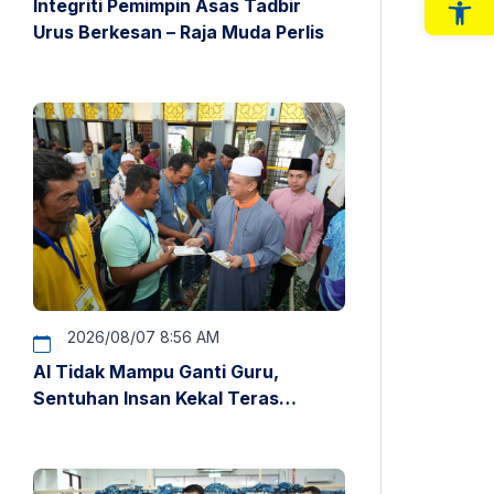
Integriti Pemimpin Asas Tadbir
Op
Urus Berkesan – Raja Muda Perlis
2026/08/07 8:56 AM
AI Tidak Mampu Ganti Guru,
Sentuhan Insan Kekal Teras
Pendidikan – Raja Muda Perlis