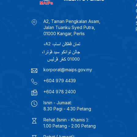
A2, Taman Pengkalan Asam,
Jalan Tuanku Syed Putra,
01000 Kangar, Perlis
korporat@maips.gov.my
+604 979 4439
+604 978 2400
Isnin - Jumaat:
8.30 Pagi - 4:30 Petang
Rehat (Isnin - Khamis ):
1.00 Petang - 2.00 Petang
Rehat (Jumaat):