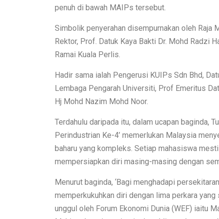
penuh di bawah MAIPs tersebut.
Simbolik penyerahan disempurnakan oleh Raja M
Rektor, Prof. Datuk Kaya Bakti Dr. Mohd Radzi 
Ramai Kuala Perlis.
Hadir sama ialah Pengerusi KUIPs Sdn Bhd, Datu
Lembaga Pengarah Universiti, Prof Emeritus Da
Hj Mohd Nazim Mohd Noor.
Terdahulu daripada itu, dalam ucapan baginda, 
Perindustrian Ke-4’ memerlukan Malaysia menyed
baharu yang kompleks. Setiap mahasiswa mesti l
mempersiapkan diri masing-masing dengan se
Menurut baginda, ‘Bagi menghadapi persekitar
memperkukuhkan diri dengan lima perkara yang 
unggul oleh Forum Ekonomi Dunia (WEF) iaitu M