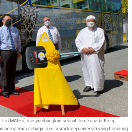
Perlis (MAIPs) menyumbangkan sebuah bas kepada Kolej
an beroperasi sebagai bas rasmi kolej universiti yang bernaung