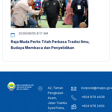
2026/08/05 8:17 AM
Raja Muda Perlis Titah Perkasa Tradisi Ilmu,
Budaya Membaca dan Penyelidikan
A2, Taman
korporat@maips.go
Pengkalan
+604 979 4439
Asam,
Jalan Tuanku
+604 978 2400
Syed Putra,