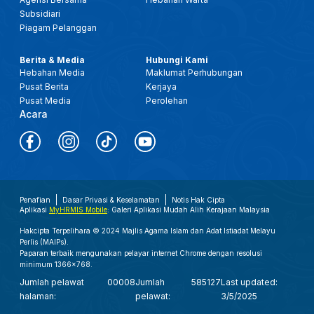
Subsidiari
Piagam Pelanggan
Berita & Media
Hubungi Kami
Hebahan Media
Maklumat Perhubungan
Pusat Berita
Kerjaya
Pusat Media
Perolehan
Acara
Penafian
Dasar Privasi & Keselamatan
Notis Hak Cipta
Aplikasi
MyHRMIS Mobile
: Galeri Aplikasi Mudah Alih Kerajaan Malaysia
Hakcipta Terpelihara © 2024 Majlis Agama Islam dan Adat Istiadat Melayu
Perlis (MAIPs).
Paparan terbaik mengunakan pelayar internet Chrome dengan resolusi
minimum 1366x768.
Jumlah pelawat
00008
Jumlah
585127
Last updated:
halaman:
pelawat:
3/5/2025