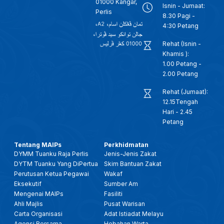
01000 Kangar,
Isnin - Jumaat:
Perlis
8.30 Pagi -
4:30 Petang
Rehat (Isnin -
Khamis ):
1.00 Petang -
2.00 Petang
Rehat (Jumaat):
12.15Tengah
Hari - 2.45
Petang
Tentang MAIPs
Perkhidmatan
DYMM Tuanku Raja Perlis
Jenis-Jenis Zakat
DYTM Tuanku Yang DiPertua
Skim Bantuan Zakat
Perutusan Ketua Pegawai
Wakaf
Eksekutif
Sumber Am
Mengenai MAIPs
Fasiliti
Ahli Majlis
Pusat Warisan
Carta Organisasi
Adat Istiadat Melayu
Agensi Bersama
Hebahan Warta