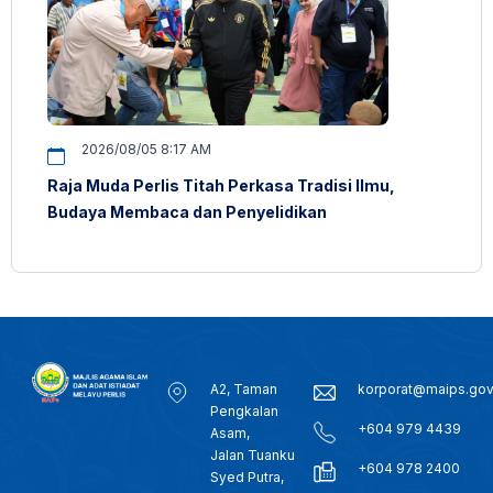
2026/08/05 8:17 AM
Raja Muda Perlis Titah Perkasa Tradisi Ilmu,
Budaya Membaca dan Penyelidikan
A2, Taman
korporat@maips.go
Pengkalan
+604 979 4439
Asam,
Jalan Tuanku
+604 978 2400
Syed Putra,