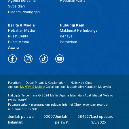
Agensi Bersama
Hebahan Warta
Subsidiari
Piagam Pelanggan
Berita & Media
Hubungi Kami
Hebahan Media
Maklumat Perhubungan
Pusat Berita
Kerjaya
Pusat Media
Perolehan
Acara
Penafian
Dasar Privasi & Keselamatan
Notis Hak Cipta
Aplikasi
MyHRMIS Mobile
: Galeri Aplikasi Mudah Alih Kerajaan Malaysia
Hakcipta Terpelihara © 2024 Majlis Agama Islam dan Adat Istiadat Melayu
Perlis (MAIPs).
Paparan terbaik mengunakan pelayar internet Chrome dengan resolusi
minimum 1366x768.
Jumlah pelawat
00007
Jumlah
584627
Last updated:
halaman:
pelawat:
3/5/2025