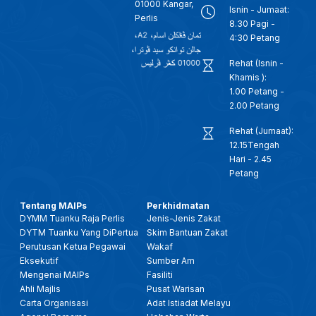
01000 Kangar,
Isnin - Jumaat:
Perlis
8.30 Pagi -
4:30 Petang
Rehat (Isnin -
Khamis ):
1.00 Petang -
2.00 Petang
Rehat (Jumaat):
12.15Tengah
Hari - 2.45
Petang
Tentang MAIPs
Perkhidmatan
DYMM Tuanku Raja Perlis
Jenis-Jenis Zakat
DYTM Tuanku Yang DiPertua
Skim Bantuan Zakat
Perutusan Ketua Pegawai
Wakaf
Eksekutif
Sumber Am
Mengenai MAIPs
Fasiliti
Ahli Majlis
Pusat Warisan
Carta Organisasi
Adat Istiadat Melayu