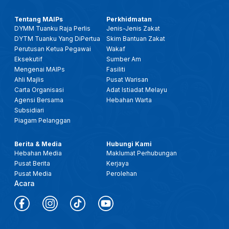
Tentang MAIPs
Perkhidmatan
DYMM Tuanku Raja Perlis
Jenis-Jenis Zakat
DYTM Tuanku Yang DiPertua
Skim Bantuan Zakat
Perutusan Ketua Pegawai
Wakaf
Eksekutif
Sumber Am
Mengenai MAIPs
Fasiliti
Ahli Majlis
Pusat Warisan
Carta Organisasi
Adat Istiadat Melayu
Agensi Bersama
Hebahan Warta
Subsidiari
Piagam Pelanggan
Berita & Media
Hubungi Kami
Hebahan Media
Maklumat Perhubungan
Pusat Berita
Kerjaya
Pusat Media
Perolehan
Acara