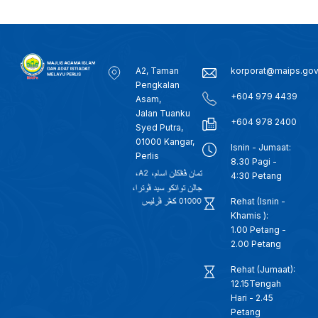
A2, Taman
korporat@maips.go
Pengkalan
+604 979 4439
Asam,
Jalan Tuanku
+604 978 2400
Syed Putra,
01000 Kangar,
Isnin - Jumaat:
Perlis
8.30 Pagi -
4:30 Petang
Rehat (Isnin -
Khamis ):
1.00 Petang -
2.00 Petang
Rehat (Jumaat):
12.15Tengah
Hari - 2.45
Petang