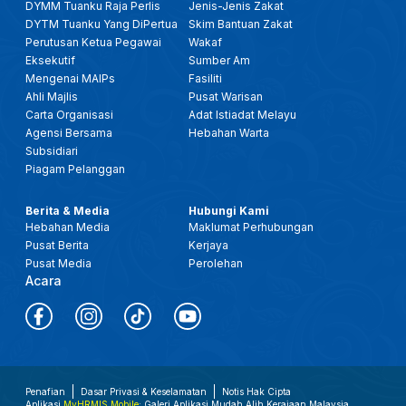
DYMM Tuanku Raja Perlis
Jenis-Jenis Zakat
DYTM Tuanku Yang DiPertua
Skim Bantuan Zakat
Perutusan Ketua Pegawai
Wakaf
Eksekutif
Sumber Am
Mengenai MAIPs
Fasiliti
Ahli Majlis
Pusat Warisan
Carta Organisasi
Adat Istiadat Melayu
Agensi Bersama
Hebahan Warta
Subsidiari
Piagam Pelanggan
Berita & Media
Hubungi Kami
Hebahan Media
Maklumat Perhubungan
Pusat Berita
Kerjaya
Pusat Media
Perolehan
Acara
Penafian
Dasar Privasi & Keselamatan
Notis Hak Cipta
Aplikasi
MyHRMIS Mobile
: Galeri Aplikasi Mudah Alih Kerajaan Malaysia