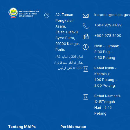
A2, Taman
korporat@maips.go
Pengkalan
+604 979 4439
Asam,
Jalan Tuanku
+604 978 2400
Syed Putra,
01000 Kangar,
Isnin - Jumaat:
Perlis
8.30 Pagi -
4:30 Petang
Rehat (Isnin -
Khamis ):
1.00 Petang -
2.00 Petang
Rehat (Jumaat):
12.15Tengah
Hari - 2.45
Petang
Tentang MAIPs
Perkhidmatan