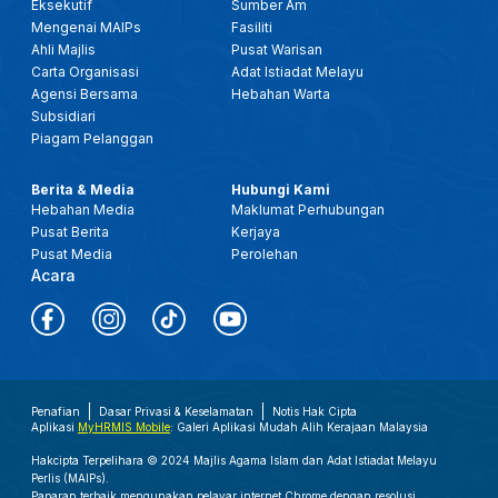
Eksekutif
Sumber Am
Mengenai MAIPs
Fasiliti
Ahli Majlis
Pusat Warisan
Carta Organisasi
Adat Istiadat Melayu
Agensi Bersama
Hebahan Warta
Subsidiari
Piagam Pelanggan
Berita & Media
Hubungi Kami
Hebahan Media
Maklumat Perhubungan
Pusat Berita
Kerjaya
Pusat Media
Perolehan
Acara
Penafian
Dasar Privasi & Keselamatan
Notis Hak Cipta
Aplikasi
MyHRMIS Mobile
: Galeri Aplikasi Mudah Alih Kerajaan Malaysia
Hakcipta Terpelihara © 2024 Majlis Agama Islam dan Adat Istiadat Melayu
Perlis (MAIPs).
Paparan terbaik mengunakan pelayar internet Chrome dengan resolusi