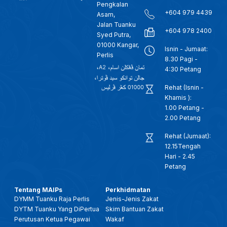
Pengkalan
+604 979 4439
Asam,
Jalan Tuanku
+604 978 2400
Syed Putra,
01000 Kangar,
Isnin - Jumaat:
Perlis
8.30 Pagi -
4:30 Petang
Rehat (Isnin -
Khamis ):
1.00 Petang -
2.00 Petang
Rehat (Jumaat):
12.15Tengah
Hari - 2.45
Petang
Tentang MAIPs
Perkhidmatan
DYMM Tuanku Raja Perlis
Jenis-Jenis Zakat
DYTM Tuanku Yang DiPertua
Skim Bantuan Zakat
Perutusan Ketua Pegawai
Wakaf