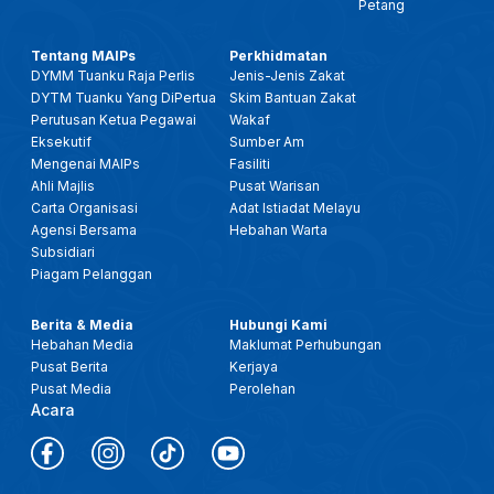
Petang
Tentang MAIPs
Perkhidmatan
DYMM Tuanku Raja Perlis
Jenis-Jenis Zakat
DYTM Tuanku Yang DiPertua
Skim Bantuan Zakat
Perutusan Ketua Pegawai
Wakaf
Eksekutif
Sumber Am
Mengenai MAIPs
Fasiliti
Ahli Majlis
Pusat Warisan
Carta Organisasi
Adat Istiadat Melayu
Agensi Bersama
Hebahan Warta
Subsidiari
Piagam Pelanggan
Berita & Media
Hubungi Kami
Hebahan Media
Maklumat Perhubungan
Pusat Berita
Kerjaya
Pusat Media
Perolehan
Acara