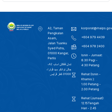
A2, Taman
korporat@maips.go
Pengkalan
+604 979 4439
Asam,
Jalan Tuanku
+604 978 2400
Syed Putra,
01000 Kangar,
Isnin - Jumaat:
Perlis
8.30 Pagi -
4:30 Petang
Rehat (Isnin -
Khamis ):
1.00 Petang -
2.00 Petang
Rehat (Jumaat):
12.15Tengah
Hari - 2.45