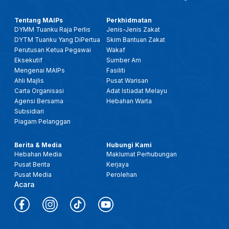
Tentang MAIPs
Perkhidmatan
DYMM Tuanku Raja Perlis
Jenis-Jenis Zakat
DYTM Tuanku Yang DiPertua
Skim Bantuan Zakat
Perutusan Ketua Pegawai
Wakaf
Eksekutif
Sumber Am
Mengenai MAIPs
Fasiliti
Ahli Majlis
Pusat Warisan
Carta Organisasi
Adat Istiadat Melayu
Agensi Bersama
Hebahan Warta
Subsidiari
Piagam Pelanggan
Berita & Media
Hubungi Kami
Hebahan Media
Maklumat Perhubungan
Pusat Berita
Kerjaya
Pusat Media
Perolehan
Acara