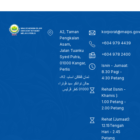
A2, Taman
korporat@maips.go
Pengkalan
+604 979 4439
Asam,
Jalan Tuanku
+604 978 2400
Syed Putra,
01000 Kangar,
Isnin - Jumaat:
Perlis
8.30 Pagi -
4:30 Petang
Rehat (Isnin -
Khamis ):
1.00 Petang -
2.00 Petang
Rehat (Jumaat):
12.15Tengah
Hari - 2.45
Petang