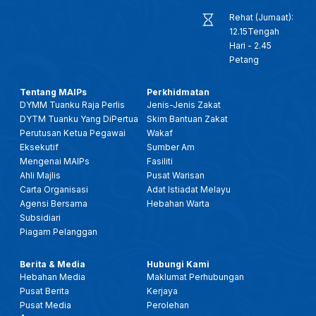
Rehat (Jumaat):
12.15Tengah
Hari - 2.45
Petang
Tentang MAIPs
Perkhidmatan
DYMM Tuanku Raja Perlis
Jenis-Jenis Zakat
DYTM Tuanku Yang DiPertua
Skim Bantuan Zakat
Perutusan Ketua Pegawai
Wakaf
Eksekutif
Sumber Am
Mengenai MAIPs
Fasiliti
Ahli Majlis
Pusat Warisan
Carta Organisasi
Adat Istiadat Melayu
Agensi Bersama
Hebahan Warta
Subsidiari
Piagam Pelanggan
Berita & Media
Hubungi Kami
Hebahan Media
Maklumat Perhubungan
Pusat Berita
Kerjaya
Pusat Media
Perolehan