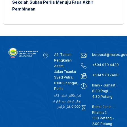
Sekolah Sukan Perlis Menuju Fasa Akhir
Pembinaan
A2, Taman
korporat@maips.go
Pengkalan
+604 979 4439
Asam,
Jalan Tuanku
+604 978 2400
Syed Putra,
01000 Kangar,
Isnin - Jumaat:
Perlis
8.30 Pagi -
4:30 Petang
Rehat (Isnin -
Khamis ):
1.00 Petang -
2.00 Petang