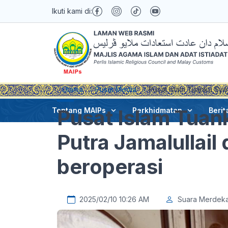
Ikuti kami di:
Utama
Pusat Media
Pusat Islam Tuanku Syed
Pusat Islam Tuan
Tentang MAIPs
Perkhidmatan
Berit
Putra Jamalullail 
beroperasi
2025/02/10 10:26 AM
Suara Merdek