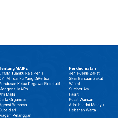
Tentang MAIPs
Perkhidmatan
DYMM Tuanku Raja Perlis
Jenis-Jenis Zakat
DYTM Tuanku Yang DiPertua
Skim Bantuan Zakat
Perutusan Ketua Pegawai Eksekutif
Wakaf
Mengenai MAIPs
Sumber Am
Ahli Majlis
Fasiliti
Carta Organisasi
Pusat Warisan
Agensi Bersama
Adat Istiadat Melayu
Subsidiari
Hebahan Warta
Piagam Pelanggan