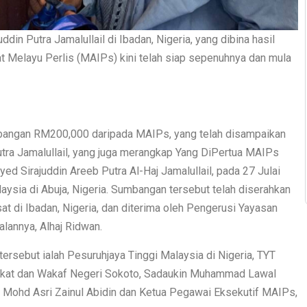
din Putra Jamalullail di Ibadan, Nigeria, yang dibina hasil
t Melayu Perlis (MAIPs) kini telah siap sepenuhnya dan mula
mbangan RM200,000 daripada MAIPs, yang telah disampaikan
tra Jamalullail, yang juga merangkap Yang DiPertua MAIPs
yed Sirajuddin Areeb Putra Al-Haj Jamalullail, pada 27 Julai
laysia di Abuja, Nigeria. Sumbangan tersebut telah diserahkan
 di Ibadan, Nigeria, dan diterima oleh Pengerusi Yayasan
alannya, Alhaj Ridwan.
ersebut ialah Pesuruhjaya Tinggi Malaysia di Nigeria, TYT
Zakat dan Wakaf Negeri Sokoto, Sadaukin Muhammad Lawal
Dr Mohd Asri Zainul Abidin dan Ketua Pegawai Eksekutif MAIPs,