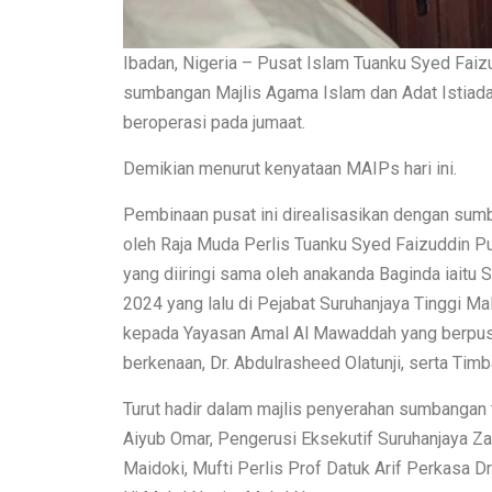
Ibadan, Nigeria – Pusat Islam Tuanku Syed Faizud
sumbangan Majlis Agama Islam dan Adat Istiada
beroperasi pada jumaat.
Demikian menurut kenyataan MAIPs hari ini.
Pembinaan pusat ini direalisasikan dengan su
oleh Raja Muda Perlis Tuanku Syed Faizuddin Pu
yang diiringi sama oleh anakanda Baginda iaitu S
2024 yang lalu di Pejabat Suruhanjaya Tinggi Ma
kepada Yayasan Amal Al Mawaddah yang berpusat
berkenaan, Dr. Abdulrasheed Olatunji, serta Timb
Turut hadir dalam majlis penyerahan sumbangan t
Aiyub Omar, Pengerusi Eksekutif Suruhanjaya 
Maidoki, Mufti Perlis Prof Datuk Arif Perkasa 