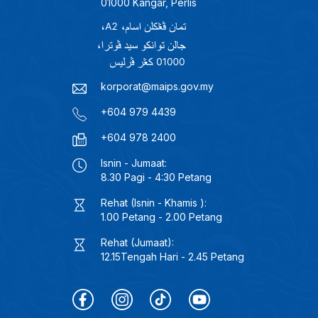
01000 Kangar, Perlis
korporat@maips.gov.my
+604 979 4439
+604 978 2400
Isnin - Jumaat:
8.30 Pagi - 4:30 Petang
Rehat (Isnin - Khamis ):
1.00 Petang - 2.00 Petang
Rehat (Jumaat):
12.15Tengah Hari - 2.45 Petang