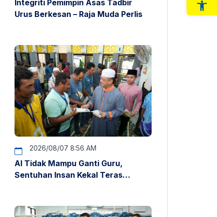
Integriti Pemimpin Asas Tadbir
Op
Urus Berkesan – Raja Muda Perlis
2026/08/07 8:56 AM
AI Tidak Mampu Ganti Guru,
Sentuhan Insan Kekal Teras
Pendidikan – Raja Muda Perlis