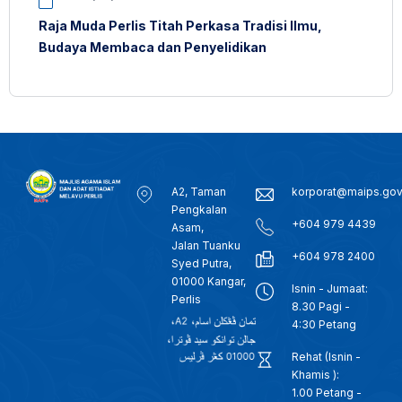
Raja Muda Perlis Titah Perkasa Tradisi Ilmu,
Budaya Membaca dan Penyelidikan
A2, Taman
korporat@maips.go
Pengkalan
+604 979 4439
Asam,
Jalan Tuanku
+604 978 2400
Syed Putra,
01000 Kangar,
Isnin - Jumaat:
Perlis
8.30 Pagi -
4:30 Petang
Rehat (Isnin -
Khamis ):
1.00 Petang -