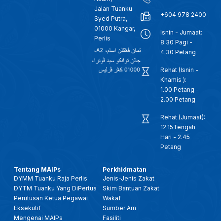
Jalan Tuanku
+604 978 2400
Syed Putra,
01000 Kangar,
Isnin - Jumaat:
Perlis
8.30 Pagi -
4:30 Petang
Rehat (Isnin -
Khamis ):
1.00 Petang -
2.00 Petang
Rehat (Jumaat):
12.15Tengah
Hari - 2.45
Petang
Tentang MAIPs
Perkhidmatan
DYMM Tuanku Raja Perlis
Jenis-Jenis Zakat
DYTM Tuanku Yang DiPertua
Skim Bantuan Zakat
Perutusan Ketua Pegawai
Wakaf
Eksekutif
Sumber Am
Mengenai MAIPs
Fasiliti