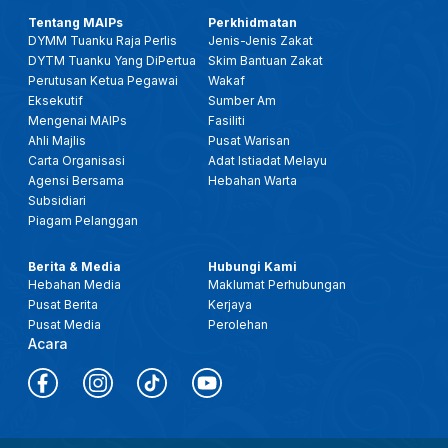
Tentang MAIPs
Perkhidmatan
DYMM Tuanku Raja Perlis
Jenis-Jenis Zakat
DYTM Tuanku Yang DiPertua
Skim Bantuan Zakat
Perutusan Ketua Pegawai
Wakaf
Eksekutif
Sumber Am
Mengenai MAIPs
Fasiliti
Ahli Majlis
Pusat Warisan
Carta Organisasi
Adat Istiadat Melayu
Agensi Bersama
Hebahan Warta
Subsidiari
Piagam Pelanggan
Berita & Media
Hubungi Kami
Hebahan Media
Maklumat Perhubungan
Pusat Berita
Kerjaya
Pusat Media
Perolehan
Acara