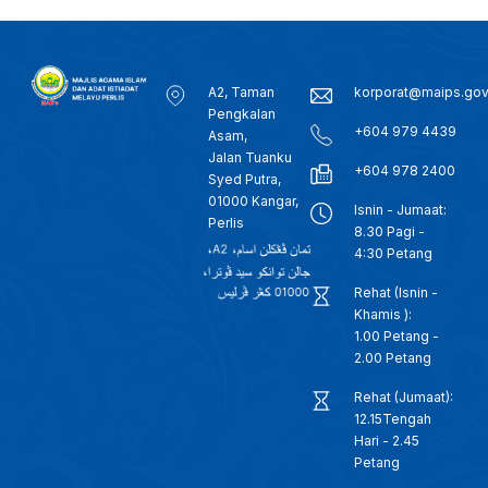
A2, Taman
korporat@maips.go
Pengkalan
+604 979 4439
Asam,
Jalan Tuanku
+604 978 2400
Syed Putra,
01000 Kangar,
Isnin - Jumaat:
Perlis
8.30 Pagi -
4:30 Petang
Rehat (Isnin -
Khamis ):
1.00 Petang -
2.00 Petang
Rehat (Jumaat):
12.15Tengah
Hari - 2.45
Petang