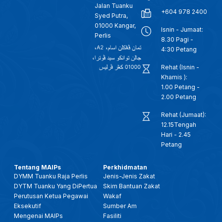
Jalan Tuanku
+604 978 2400
Syed Putra,
01000 Kangar,
Isnin - Jumaat:
Perlis
8.30 Pagi -
4:30 Petang
Rehat (Isnin -
Khamis ):
1.00 Petang -
2.00 Petang
Rehat (Jumaat):
12.15Tengah
Hari - 2.45
Petang
Tentang MAIPs
Perkhidmatan
DYMM Tuanku Raja Perlis
Jenis-Jenis Zakat
DYTM Tuanku Yang DiPertua
Skim Bantuan Zakat
Perutusan Ketua Pegawai
Wakaf
Eksekutif
Sumber Am
Mengenai MAIPs
Fasiliti