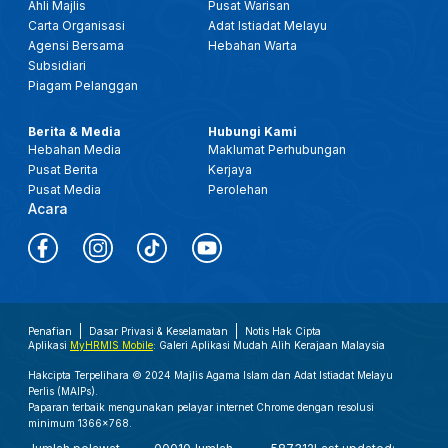
Ahli Majlis
Pusat Warisan
Carta Organisasi
Adat Istiadat Melayu
Agensi Bersama
Hebahan Warta
Subsidiari
Piagam Pelanggan
Berita & Media
Hubungi Kami
Hebahan Media
Maklumat Perhubungan
Pusat Berita
Kerjaya
Pusat Media
Perolehan
Acara
Penafian
Dasar Privasi & Keselamatan
Notis Hak Cipta
Aplikasi
MyHRMIS Mobile
: Galeri Aplikasi Mudah Alih Kerajaan Malaysia
Hakcipta Terpelihara © 2024 Majlis Agama Islam dan Adat Istiadat Melayu
Perlis (MAIPs).
Paparan terbaik mengunakan pelayar internet Chrome dengan resolusi
minimum 1366x768.