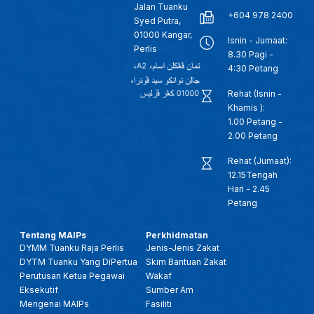
Jalan Tuanku
+604 978 2400
Syed Putra,
01000 Kangar,
Isnin - Jumaat:
Perlis
8.30 Pagi -
4:30 Petang
Rehat (Isnin -
Khamis ):
1.00 Petang -
2.00 Petang
Rehat (Jumaat):
12.15Tengah
Hari - 2.45
Petang
Tentang MAIPs
Perkhidmatan
DYMM Tuanku Raja Perlis
Jenis-Jenis Zakat
DYTM Tuanku Yang DiPertua
Skim Bantuan Zakat
Perutusan Ketua Pegawai
Wakaf
Eksekutif
Sumber Am
Mengenai MAIPs
Fasiliti