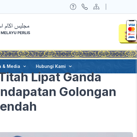
Lipat Ganda Usaha Tingkat Pendapatan Golongan Berpendapatan
a & Media
Hubungi Kami
Titah Lipat Ganda
endapatan Golongan
Rendah