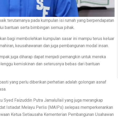
h baik terutamanya pada kumpulan isi rumah yang berpendapatan
lui bantuan serta bimbingan semua pihak.
nakan bagi membolehkan kumpulan sasar ini mampu terus keluar
mahiran, keusahawanan dan juga pembangunan modal insan.
impak juga diharap dapat menjadi pemangkin untuk mereka
belenggu kemiskinan dan seterusnya bebas dari bantuan
asti yang perlu diberikan perhatian adalah golongan asnaf
asa.
ku Syed Faizuddin Putra Jamalullail yang juga merangkap
Adat Istiadat Melayu Perlis (MAIPs) selepas memperkenankan
elawaan Ketua Setiausaha Kementerian Pembangunan Usahawan