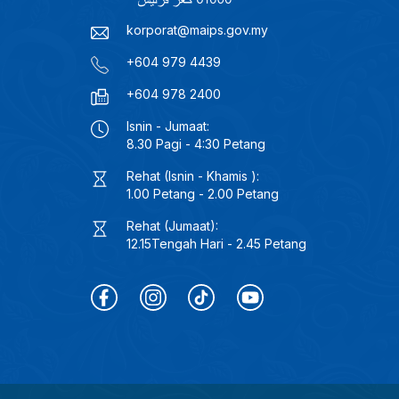
korporat@maips.gov.my
+604 979 4439
+604 978 2400
Isnin - Jumaat:
8.30 Pagi - 4:30 Petang
Rehat (Isnin - Khamis ):
1.00 Petang - 2.00 Petang
Rehat (Jumaat):
12.15Tengah Hari - 2.45 Petang