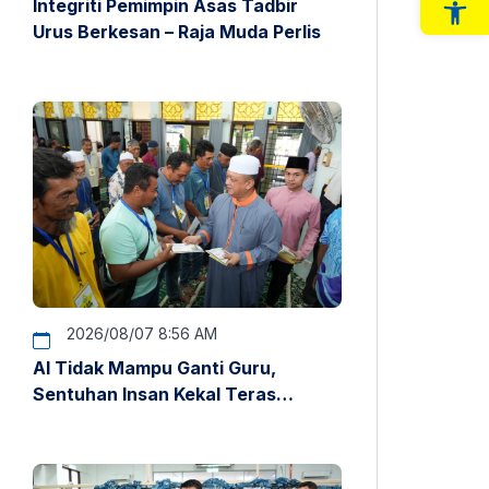
Integriti Pemimpin Asas Tadbir
Op
Urus Berkesan – Raja Muda Perlis
2026/08/07 8:56 AM
AI Tidak Mampu Ganti Guru,
Sentuhan Insan Kekal Teras
Pendidikan – Raja Muda Perlis