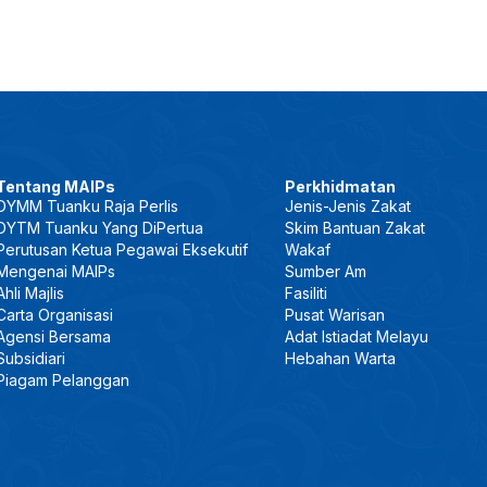
Tentang MAIPs
Perkhidmatan
DYMM Tuanku Raja Perlis
Jenis-Jenis Zakat
DYTM Tuanku Yang DiPertua
Skim Bantuan Zakat
Perutusan Ketua Pegawai Eksekutif
Wakaf
Mengenai MAIPs
Sumber Am
Ahli Majlis
Fasiliti
Carta Organisasi
Pusat Warisan
Agensi Bersama
Adat Istiadat Melayu
Subsidiari
Hebahan Warta
Piagam Pelanggan