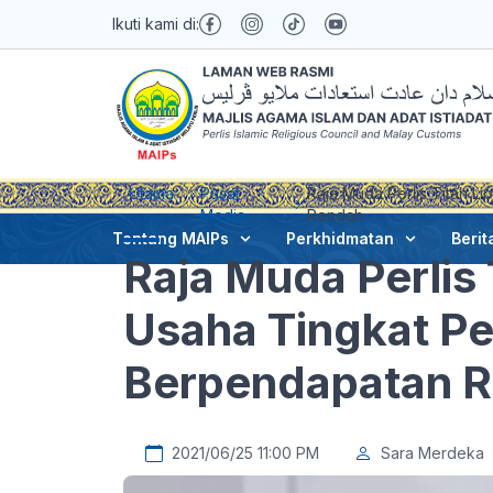
Ikuti kami di:
Utama
Pusat
Raja Muda Perlis Titah 
Media
Rendah
Tentang MAIPs
Perkhidmatan
Berit
Raja Muda Perlis 
Usaha Tingkat P
Berpendapatan 
2021/06/25 11:00 PM
Sara Merdeka