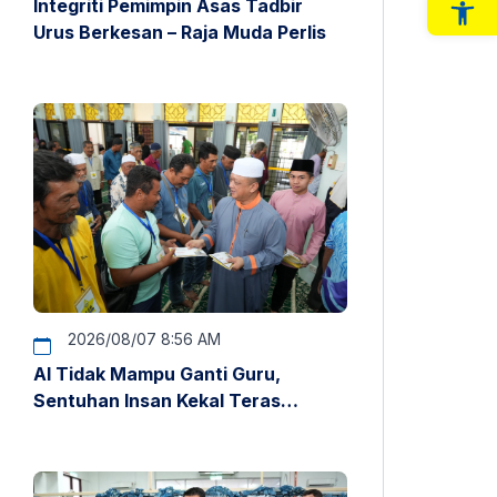
Integriti Pemimpin Asas Tadbir
Op
Urus Berkesan – Raja Muda Perlis
2026/08/07 8:56 AM
AI Tidak Mampu Ganti Guru,
Sentuhan Insan Kekal Teras
Pendidikan – Raja Muda Perlis