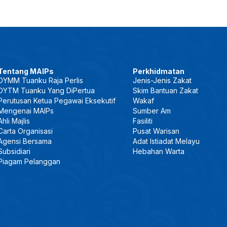
Tentang MAIPs
Perkhidmatan
DYMM Tuanku Raja Perlis
Jenis-Jenis Zakat
DYTM Tuanku Yang DiPertua
Skim Bantuan Zakat
Perutusan Ketua Pegawai Eksekutif
Wakaf
Mengenai MAIPs
Sumber Am
Ahli Majlis
Fasiliti
Carta Organisasi
Pusat Warisan
Agensi Bersama
Adat Istiadat Melayu
Subsidiari
Hebahan Warta
Piagam Pelanggan