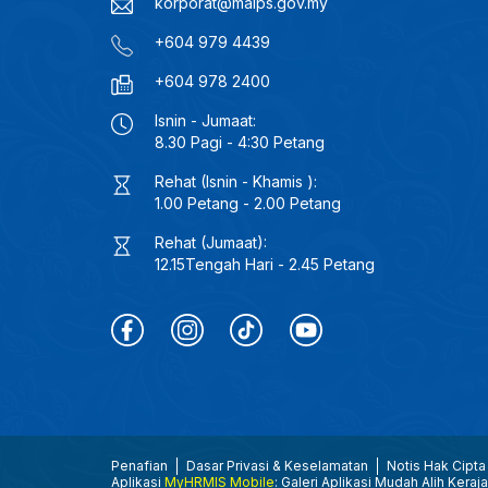
korporat@maips.gov.my
+604 979 4439
+604 978 2400
Isnin - Jumaat:
8.30 Pagi - 4:30 Petang
Rehat (Isnin - Khamis ):
1.00 Petang - 2.00 Petang
Rehat (Jumaat):
12.15Tengah Hari - 2.45 Petang
Penafian
Dasar Privasi & Keselamatan
Notis Hak Cipta
Aplikasi
MyHRMIS Mobile
: Galeri Aplikasi Mudah Alih Keraj