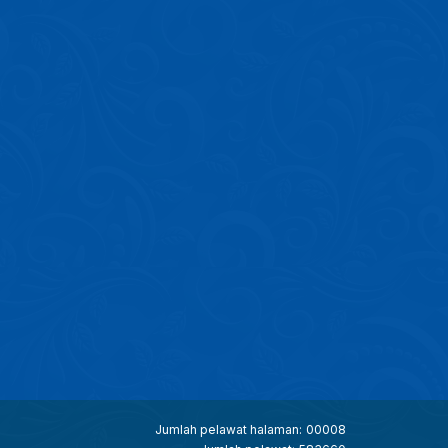
Jumlah pelawat halaman:
00008