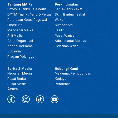
Tentang MAIPs
Perkhidmatan
DYMM Tuanku Raja Perlis
Jenis-Jenis Zakat
DYTM Tuanku Yang DiPertua
Skim Bantuan Zakat
Perutusan Ketua Pegawai
Wakaf
Eksekutif
Sumber Am
Mengenai MAIPs
Fasiliti
Ahli Majlis
Pusat Warisan
Carta Organisasi
Adat Istiadat Melayu
Agensi Bersama
Hebahan Warta
Subsidiari
Piagam Pelanggan
Berita & Media
Hubungi Kami
Hebahan Media
Maklumat Perhubungan
Pusat Berita
Kerjaya
Pusat Media
Perolehan
Acara