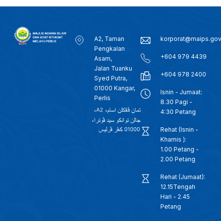
A2, Taman
korporat@maips.go
Pengkalan
+604 979 4439
Asam,
Jalan Tuanku
+604 978 2400
Syed Putra,
01000 Kangar,
Isnin - Jumaat:
Perlis
8.30 Pagi -
4:30 Petang
Rehat (Isnin -
Khamis ):
1.00 Petang -
2.00 Petang
Rehat (Jumaat):
12.15Tengah
Hari - 2.45
Petang