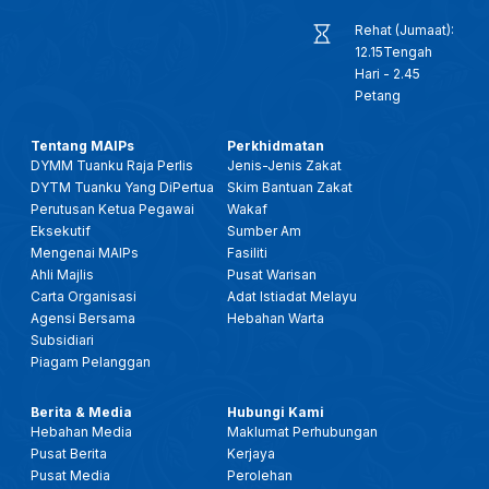
Rehat (Jumaat):
12.15Tengah
Hari - 2.45
Petang
Tentang MAIPs
Perkhidmatan
DYMM Tuanku Raja Perlis
Jenis-Jenis Zakat
DYTM Tuanku Yang DiPertua
Skim Bantuan Zakat
Perutusan Ketua Pegawai
Wakaf
Eksekutif
Sumber Am
Mengenai MAIPs
Fasiliti
Ahli Majlis
Pusat Warisan
Carta Organisasi
Adat Istiadat Melayu
Agensi Bersama
Hebahan Warta
Subsidiari
Piagam Pelanggan
Berita & Media
Hubungi Kami
Hebahan Media
Maklumat Perhubungan
Pusat Berita
Kerjaya
Pusat Media
Perolehan