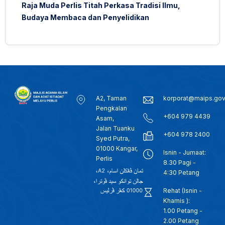
Raja Muda Perlis Titah Perkasa Tradisi Ilmu,
Budaya Membaca dan Penyelidikan
A2, Taman
korporat@maips.go
Pengkalan
+604 979 4439
Asam,
Jalan Tuanku
+604 978 2400
Syed Putra,
01000 Kangar,
Isnin - Jumaat:
Perlis
8.30 Pagi -
4:30 Petang
Rehat (Isnin -
Khamis ):
1.00 Petang -
2.00 Petang