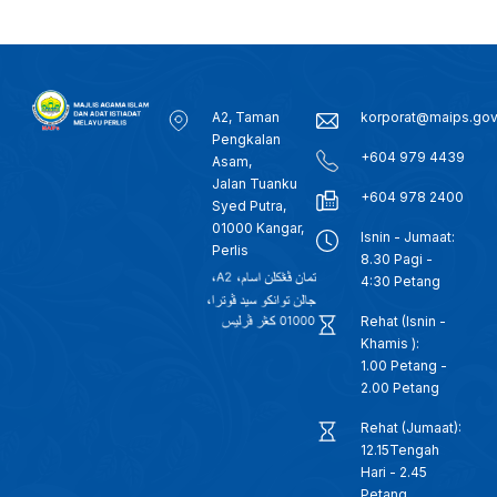
A2, Taman
korporat@maips.go
Pengkalan
+604 979 4439
Asam,
Jalan Tuanku
+604 978 2400
Syed Putra,
01000 Kangar,
Isnin - Jumaat:
Perlis
8.30 Pagi -
4:30 Petang
Rehat (Isnin -
Khamis ):
1.00 Petang -
2.00 Petang
Rehat (Jumaat):
12.15Tengah
Hari - 2.45
Petang