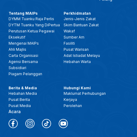
Tentang MAIPs
Perkhidmatan
DYMM Tuanku Raja Perlis
Jenis-Jenis Zakat
DYTM Tuanku Yang DiPertua
Skim Bantuan Zakat
Perutusan Ketua Pegawai
Wakaf
Eksekutif
Sumber Am
Mengenai MAIPs
Fasiliti
Ahli Majlis
Pusat Warisan
Carta Organisasi
Adat Istiadat Melayu
Agensi Bersama
Hebahan Warta
Subsidiari
Piagam Pelanggan
Berita & Media
Hubungi Kami
Hebahan Media
Maklumat Perhubungan
Pusat Berita
Kerjaya
Pusat Media
Perolehan
Acara