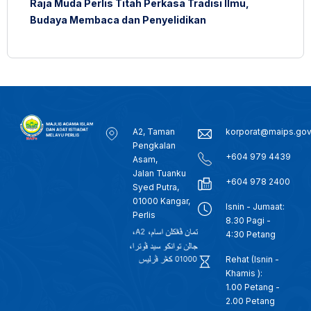
Raja Muda Perlis Titah Perkasa Tradisi Ilmu,
Budaya Membaca dan Penyelidikan
A2, Taman
korporat@maips.go
Pengkalan
+604 979 4439
Asam,
Jalan Tuanku
+604 978 2400
Syed Putra,
01000 Kangar,
Isnin - Jumaat:
Perlis
8.30 Pagi -
4:30 Petang
Rehat (Isnin -
Khamis ):
1.00 Petang -
2.00 Petang