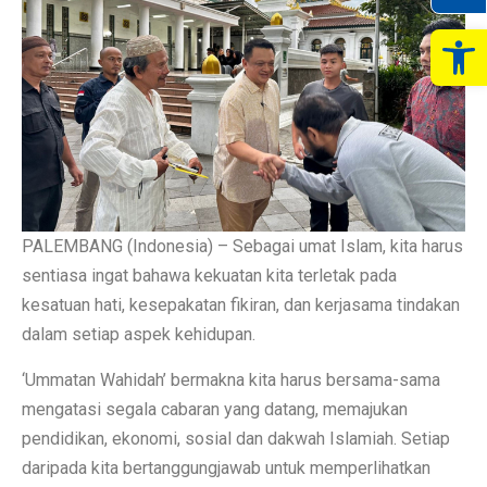
Op
PALEMBANG (Indonesia) – Sebagai umat Islam, kita harus
sentiasa ingat bahawa kekuatan kita terletak pada
kesatuan hati, kesepakatan fikiran, dan kerjasama tindakan
dalam setiap aspek kehidupan.
‘Ummatan Wahidah’ bermakna kita harus bersama-sama
mengatasi segala cabaran yang datang, memajukan
pendidikan, ekonomi, sosial dan dakwah Islamiah. Setiap
daripada kita bertanggungjawab untuk memperlihatkan