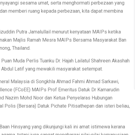
menyayangi sesama umat, serta menghormati perbezaan yang
 dan memberi ruang kepada perbezaan, kita dapat membina
izuddin Putra Jamalullail menurut kenyataan MAIPs ketika
rnakan Majlis Ramah Mesra MAIPs Bersama Masyarakat Ban
nong, Thailand.
Puan Muda Perlis Tuanku Dr. Hajah Lailatul Shahreen Akashah
i Abdul Latif yang mewakili masyarakat setempat.
Jeneral Malaysia di Songkhla Ahmad Fahmi Ahmad Sarkawi,
ellence (FCoEE) MAIPs Prof Emeritus Datuk Dr Kamarudin
ohd Nazim Mohd Noor dan Ketua Penyelaras Hubungan
 Polis (Bersara) Datuk Pichate Pitisathepan dan isteri beliau,
n Hinsyang yang dikunjungi kali ini amat istimewa kerana
gama, tetapi juga sangat menghargai nilai-nilai kemanusiaan