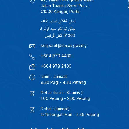
Jalan Tuanku Syed Putra,
01000 Kangar, Perlis
korporat@maips.gov.my
+604 979 4439
+604 978 2400
Isnin - Jumaat:
8.30 Pagi - 4:30 Petang
Rehat (Isnin - Khamis ):
1.00 Petang - 2.00 Petang
Rehat (Jumaat):
12.15Tengah Hari - 2.45 Petang