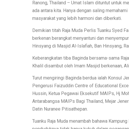
Ranong, Thailand – Umat Islam dituntut untuk 
ada antara kita. Hanya dengan saling memahami
masyarakat yang lebih harmoni dan diberkati.
Demikian titah Raja Muda Perlis Tuanku Syed Fa
berkenan berangkat menyantuni dan menyempu
Hinsyang di Masjid Al-Islafiah, Ban Hinsyang, Ra
Keberangkatan tiba Baginda bersama-sama Raja 
Khalil disambut oleh Imam Masjid berkenaan, Al
Turut mengiringi Baginda berdua ialah Konsul 
Pengerusi Faizuddin Centre of Educational Exc
Hussin, Ketua Pegawai Eksekutif MAIPs, Hj M
Antarabangsa MAIPs Bagi Thailand, Mejar Jeneral
Datin Nuranee Pitisathepan.
Tuanku Raja Muda menambah bahawa Kampung Baa
penduduknya tidak hanya kukuh dalam pegangan a