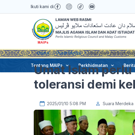
Ikuti kami di:
Utama
Pusat Media
Umat Islam perlu sentia
Umat Islam perlu
Tentang MAIPs
Perkhidmatan
Berit
toleransi demi k
2025/01/10 5:08 PM
Suara Merdeka