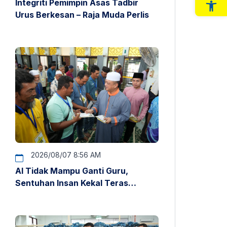
Integriti Pemimpin Asas Tadbir
Op
Urus Berkesan – Raja Muda Perlis
2026/08/07 8:56 AM
AI Tidak Mampu Ganti Guru,
Sentuhan Insan Kekal Teras
Pendidikan – Raja Muda Perlis