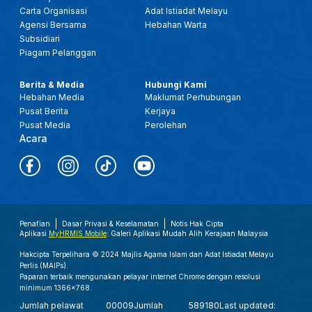
Carta Organisasi
Adat Istiadat Melayu
Agensi Bersama
Hebahan Warta
Subsidiari
Piagam Pelanggan
Berita & Media
Hubungi Kami
Hebahan Media
Maklumat Perhubungan
Pusat Berita
Kerjaya
Pusat Media
Perolehan
Acara
Penafian
Dasar Privasi & Keselamatan
Notis Hak Cipta
Aplikasi
MyHRMIS Mobile
: Galeri Aplikasi Mudah Alih Kerajaan Malaysia
Hakcipta Terpelihara © 2024 Majlis Agama Islam dan Adat Istiadat Melayu
Perlis (MAIPs).
Paparan terbaik mengunakan pelayar internet Chrome dengan resolusi
minimum 1366x768.
Jumlah pelawat
00009
Jumlah
589180
Last updated: