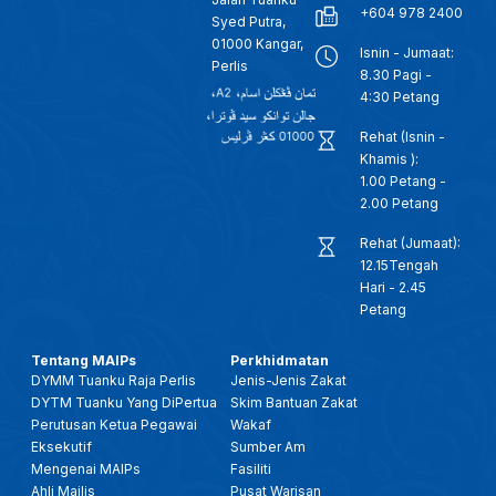
+604 978 2400
Syed Putra,
01000 Kangar,
Isnin - Jumaat:
Perlis
8.30 Pagi -
4:30 Petang
Rehat (Isnin -
Khamis ):
1.00 Petang -
2.00 Petang
Rehat (Jumaat):
12.15Tengah
Hari - 2.45
Petang
Tentang MAIPs
Perkhidmatan
DYMM Tuanku Raja Perlis
Jenis-Jenis Zakat
DYTM Tuanku Yang DiPertua
Skim Bantuan Zakat
Perutusan Ketua Pegawai
Wakaf
Eksekutif
Sumber Am
Mengenai MAIPs
Fasiliti
Ahli Majlis
Pusat Warisan