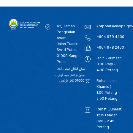
A2, Taman
korporat@maips.go
Pengkalan
+604 979 4439
Asam,
Jalan Tuanku
+604 978 2400
Syed Putra,
01000 Kangar,
Isnin - Jumaat:
Perlis
8.30 Pagi -
4:30 Petang
Rehat (Isnin -
Khamis ):
1.00 Petang -
2.00 Petang
Rehat (Jumaat):
12.15Tengah
Hari - 2.45
Petang