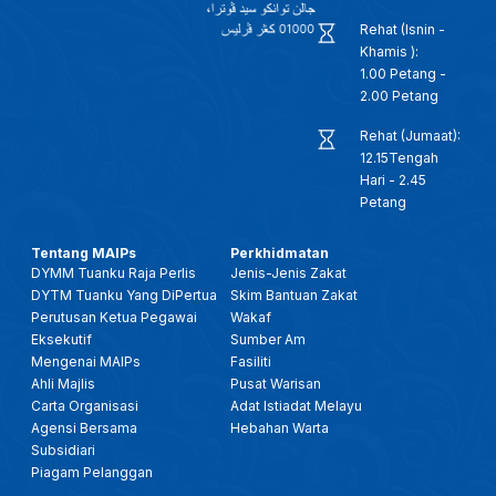
Rehat (Isnin -
Khamis ):
1.00 Petang -
2.00 Petang
Rehat (Jumaat):
12.15Tengah
Hari - 2.45
Petang
Tentang MAIPs
Perkhidmatan
DYMM Tuanku Raja Perlis
Jenis-Jenis Zakat
DYTM Tuanku Yang DiPertua
Skim Bantuan Zakat
Perutusan Ketua Pegawai
Wakaf
Eksekutif
Sumber Am
Mengenai MAIPs
Fasiliti
Ahli Majlis
Pusat Warisan
Carta Organisasi
Adat Istiadat Melayu
Agensi Bersama
Hebahan Warta
Subsidiari
Piagam Pelanggan