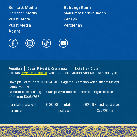
Berita & Media
Hubungi Kami
Hebahan Media
Maklumat Perhubungan
Pusat Berita
Kerjaya
Pusat Media
Perolehan
Acara
Penafian
Dasar Privasi & Keselamatan
Notis Hak Cipta
Aplikasi
MyHRMIS Mobile
: Galeri Aplikasi Mudah Alih Kerajaan Malaysia
Hakcipta Terpelihara © 2024 Majlis Agama Islam dan Adat Istiadat Melayu
Perlis (MAIPs).
Paparan terbaik mengunakan pelayar internet Chrome dengan resolusi
minimum 1366x768.
Jumlah pelawat
00008
Jumlah
582097
Last updated:
halaman:
pelawat:
3/7/2025