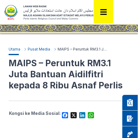
Utama
Pusat Media
MAIPS – Peruntuk RM3.1 Juta Bantuan Aidilfitri kepada 8 Ribu Asnaf Perlis
MAIPS – Peruntuk RM3.1
Juta Bantuan Aidilfitri
kepada 8 Ribu Asnaf Perlis
Kongsi ke Media Sosial:
F
X
L
W
a
i
h
c
n
a
e
k
t