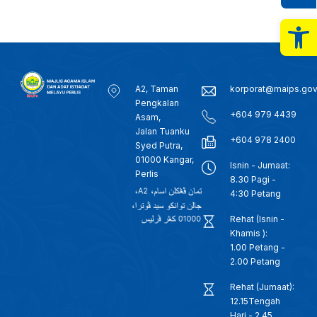
b
e
s
o
d
A
Op
o
I
p
k
n
p
A2, Taman
korporat@maips.go
Pengkalan
+604 979 4439
Asam,
Jalan Tuanku
+604 978 2400
Syed Putra,
01000 Kangar,
Isnin - Jumaat:
Perlis
8.30 Pagi -
4:30 Petang
Rehat (Isnin -
Khamis ):
1.00 Petang -
2.00 Petang
Rehat (Jumaat):
12.15Tengah
Hari - 2.45