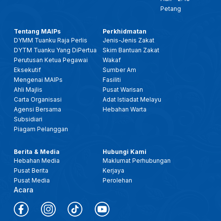
Petang
Tentang MAIPs
Perkhidmatan
DYMM Tuanku Raja Perlis
Jenis-Jenis Zakat
DYTM Tuanku Yang DiPertua
Skim Bantuan Zakat
Perutusan Ketua Pegawai
Wakaf
Eksekutif
Sumber Am
Mengenai MAIPs
Fasiliti
Ahli Majlis
Pusat Warisan
Carta Organisasi
Adat Istiadat Melayu
Agensi Bersama
Hebahan Warta
Subsidiari
Piagam Pelanggan
Berita & Media
Hubungi Kami
Hebahan Media
Maklumat Perhubungan
Pusat Berita
Kerjaya
Pusat Media
Perolehan
Acara