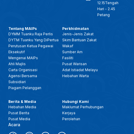
12.15Tengah
Hari - 2.45
Petang
Tentang MAIPs
Perkhidmatan
DYMM Tuanku Raja Perlis
Jenis-Jenis Zakat
DYTM Tuanku Yang DiPertua
Skim Bantuan Zakat
Perutusan Ketua Pegawai
Wakaf
Eksekutif
Sumber Am
Mengenai MAIPs
Fasiliti
Ahli Majlis
Pusat Warisan
Carta Organisasi
Adat Istiadat Melayu
Agensi Bersama
Hebahan Warta
Subsidiari
Piagam Pelanggan
Berita & Media
Hubungi Kami
Hebahan Media
Maklumat Perhubungan
Pusat Berita
Kerjaya
Pusat Media
Perolehan
Acara