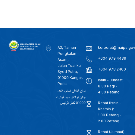
A2, Taman
korporat@maips.go
Pengkalan
+604 979 4439
Asam,
Jalan Tuanku
+604 978 2400
Syed Putra,
01000 Kangar,
Isnin - Jumaat:
Perlis
8.30 Pagi -
4:30 Petang
Rehat (Isnin -
Khamis ):
1.00 Petang -
2.00 Petang
Rehat (Jumaat):