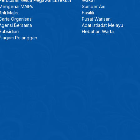
Perutusan Ketua Pegawai Eksekutif
Wakaf
Mengenai MAIPs
Sumber Am
Ahli Majlis
Fasiliti
Carta Organisasi
Pusat Warisan
Agensi Bersama
Adat Istiadat Melayu
Subsidiari
Hebahan Warta
Piagam Pelanggan