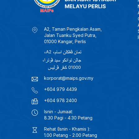
A2, Taman Pengkalan Asam,
Jalan Tuanku Syed Putra,
01000 Kangar, Perlis
korporat@maips.gov.my
+604 979 4439
+604 978 2400
Isnin - Jumaat:
8.30 Pagi - 4:30 Petang
Rehat (Isnin - Khamis ):
1.00 Petang - 2.00 Petang