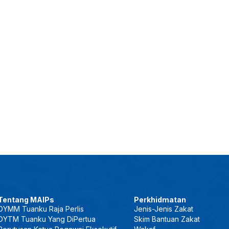
Tentang MAIPs
Perkhidmatan
DYMM Tuanku Raja Perlis
Jenis-Jenis Zakat
DYTM Tuanku Yang DiPertua
Skim Bantuan Zakat