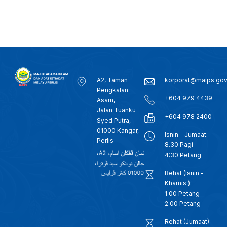
A2, Taman
korporat@maips.go
Pengkalan
+604 979 4439
Asam,
Jalan Tuanku
+604 978 2400
Syed Putra,
01000 Kangar,
Isnin - Jumaat:
Perlis
8.30 Pagi -
4:30 Petang
Rehat (Isnin -
Khamis ):
1.00 Petang -
2.00 Petang
Rehat (Jumaat):