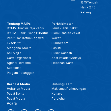
12.15Tengah
Hari - 2.45
Petang
Tentang MAIPs
Perkhidmatan
DYMM Tuanku Raja Perlis
Jenis-Jenis Zakat
DYTM Tuanku Yang DiPertua
Skim Bantuan Zakat
Perutusan Ketua Pegawai
Wakaf
Eksekutif
Sumber Am
Mengenai MAIPs
Fasiliti
Ahli Majlis
Pusat Warisan
Carta Organisasi
Adat Istiadat Melayu
Agensi Bersama
Hebahan Warta
Subsidiari
Piagam Pelanggan
Berita & Media
Hubungi Kami
Hebahan Media
Maklumat Perhubungan
Pusat Berita
Kerjaya
Pusat Media
Perolehan
Acara