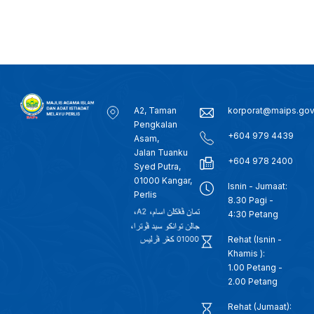
A2, Taman
korporat@maips.go
Pengkalan
+604 979 4439
Asam,
Jalan Tuanku
+604 978 2400
Syed Putra,
01000 Kangar,
Isnin - Jumaat:
Perlis
8.30 Pagi -
4:30 Petang
Rehat (Isnin -
Khamis ):
1.00 Petang -
2.00 Petang
Rehat (Jumaat):