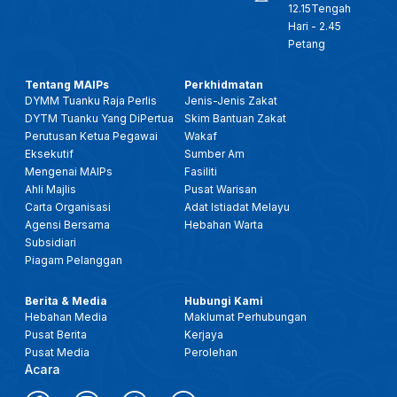
12.15Tengah
Hari - 2.45
Petang
Tentang MAIPs
Perkhidmatan
DYMM Tuanku Raja Perlis
Jenis-Jenis Zakat
DYTM Tuanku Yang DiPertua
Skim Bantuan Zakat
Perutusan Ketua Pegawai
Wakaf
Eksekutif
Sumber Am
Mengenai MAIPs
Fasiliti
Ahli Majlis
Pusat Warisan
Carta Organisasi
Adat Istiadat Melayu
Agensi Bersama
Hebahan Warta
Subsidiari
Piagam Pelanggan
Berita & Media
Hubungi Kami
Hebahan Media
Maklumat Perhubungan
Pusat Berita
Kerjaya
Pusat Media
Perolehan
Acara