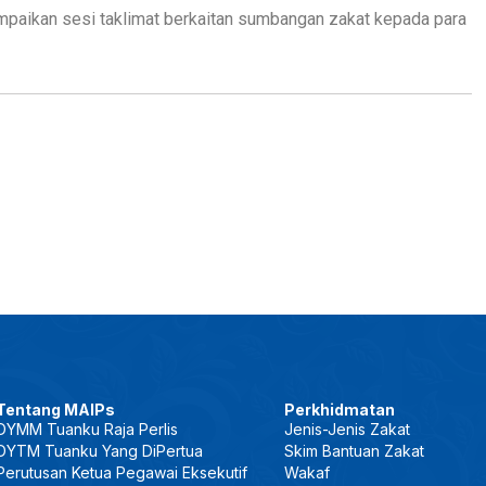
mpaikan sesi taklimat berkaitan sumbangan zakat kepada para
Tentang MAIPs
Perkhidmatan
DYMM Tuanku Raja Perlis
Jenis-Jenis Zakat
DYTM Tuanku Yang DiPertua
Skim Bantuan Zakat
Perutusan Ketua Pegawai Eksekutif
Wakaf