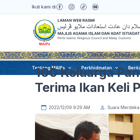
Ikuti kami di:
Utama
Pusat Media
100 Keluarga Pangsapur
100 Keluarga Pa
Tentang MAIPs
Perkhidmatan
Berit
Terima Ikan Keli
2022/12/09 9:29 AM
Suara Merdeka