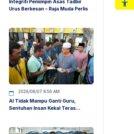
Integriti Pemimpin Asas Tadbir
Op
Urus Berkesan – Raja Muda Perlis
2026/08/07 8:56 AM
AI Tidak Mampu Ganti Guru,
Sentuhan Insan Kekal Teras
Pendidikan – Raja Muda Perlis