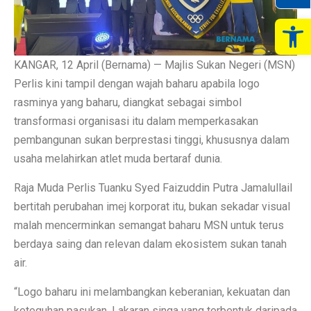
Op
KANGAR, 12 April (Bernama) — Majlis Sukan Negeri (MSN)
Perlis kini tampil dengan wajah baharu apabila logo
rasminya yang baharu, diangkat sebagai simbol
transformasi organisasi itu dalam memperkasakan
pembangunan sukan berprestasi tinggi, khususnya dalam
usaha melahirkan atlet muda bertaraf dunia.
Raja Muda Perlis Tuanku Syed Faizuddin Putra Jamalullail
bertitah perubahan imej korporat itu, bukan sekadar visual
malah mencerminkan semangat baharu MSN untuk terus
berdaya saing dan relevan dalam ekosistem sukan tanah
air.
“Logo baharu ini melambangkan keberanian, kekuatan dan
keteguhan pasukan. Lakaran singa yang terbentuk daripada