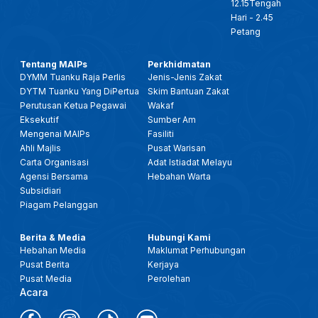
12.15Tengah
Hari - 2.45
Petang
Tentang MAIPs
Perkhidmatan
DYMM Tuanku Raja Perlis
Jenis-Jenis Zakat
DYTM Tuanku Yang DiPertua
Skim Bantuan Zakat
Perutusan Ketua Pegawai
Wakaf
Eksekutif
Sumber Am
Mengenai MAIPs
Fasiliti
Ahli Majlis
Pusat Warisan
Carta Organisasi
Adat Istiadat Melayu
Agensi Bersama
Hebahan Warta
Subsidiari
Piagam Pelanggan
Berita & Media
Hubungi Kami
Hebahan Media
Maklumat Perhubungan
Pusat Berita
Kerjaya
Pusat Media
Perolehan
Acara