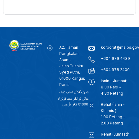
A2, Taman
korporat@maips.go
Pengkalan
+604 979 4439
Asam,
Jalan Tuanku
+604 978 2400
Syed Putra,
01000 Kangar,
Isnin - Jumaat:
Perlis
8.30 Pagi -
4:30 Petang
Rehat (Isnin -
Khamis ):
1.00 Petang -
2.00 Petang
Rehat (Jumaat):