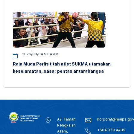
2026/08/04 9:04 AM
Raja Muda Perlis titah atlet SUKMA utamakan
keselamatan, sasar pentas antarabangsa
A2, Taman
korporat@maips.go
Pengkalan
+604 979 4439
Asam,