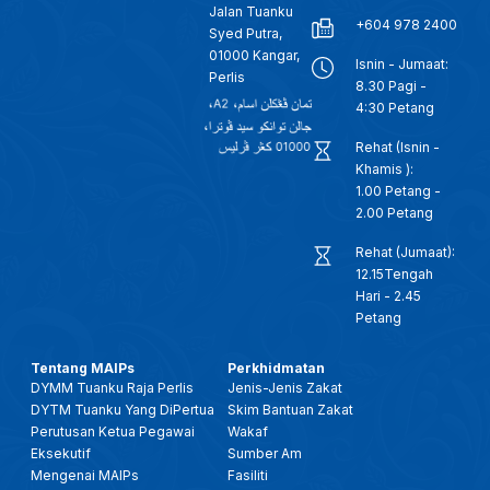
Jalan Tuanku
+604 978 2400
Syed Putra,
01000 Kangar,
Isnin - Jumaat:
Perlis
8.30 Pagi -
4:30 Petang
Rehat (Isnin -
Khamis ):
1.00 Petang -
2.00 Petang
Rehat (Jumaat):
12.15Tengah
Hari - 2.45
Petang
Tentang MAIPs
Perkhidmatan
DYMM Tuanku Raja Perlis
Jenis-Jenis Zakat
DYTM Tuanku Yang DiPertua
Skim Bantuan Zakat
Perutusan Ketua Pegawai
Wakaf
Eksekutif
Sumber Am
Mengenai MAIPs
Fasiliti