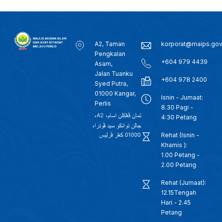
A2, Taman
korporat@maips.go
Pengkalan
+604 979 4439
Asam,
Jalan Tuanku
+604 978 2400
Syed Putra,
01000 Kangar,
Isnin - Jumaat:
Perlis
8.30 Pagi -
4:30 Petang
Rehat (Isnin -
Khamis ):
1.00 Petang -
2.00 Petang
Rehat (Jumaat):
12.15Tengah
Hari - 2.45
Petang