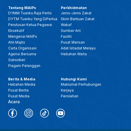
Tentang MAIPs
Perkhidmatan
DYMM Tuanku Raja Perlis
Jenis-Jenis Zakat
DYTM Tuanku Yang DiPertua
Skim Bantuan Zakat
Perutusan Ketua Pegawai
Wakaf
Eksekutif
Sumber Am
Mengenai MAIPs
Fasiliti
Ahli Majlis
Pusat Warisan
Carta Organisasi
Adat Istiadat Melayu
Agensi Bersama
Hebahan Warta
Subsidiari
Piagam Pelanggan
Berita & Media
Hubungi Kami
Hebahan Media
Maklumat Perhubungan
Pusat Berita
Kerjaya
Pusat Media
Perolehan
Acara