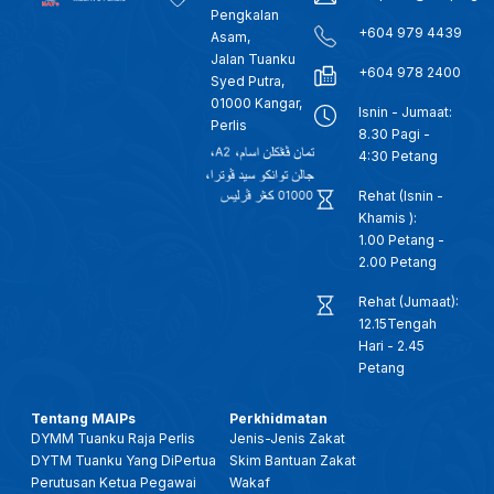
Pengkalan
+604 979 4439
Asam,
Jalan Tuanku
+604 978 2400
Syed Putra,
01000 Kangar,
Isnin - Jumaat:
Perlis
8.30 Pagi -
4:30 Petang
Rehat (Isnin -
Khamis ):
1.00 Petang -
2.00 Petang
Rehat (Jumaat):
12.15Tengah
Hari - 2.45
Petang
Tentang MAIPs
Perkhidmatan
DYMM Tuanku Raja Perlis
Jenis-Jenis Zakat
DYTM Tuanku Yang DiPertua
Skim Bantuan Zakat
Perutusan Ketua Pegawai
Wakaf