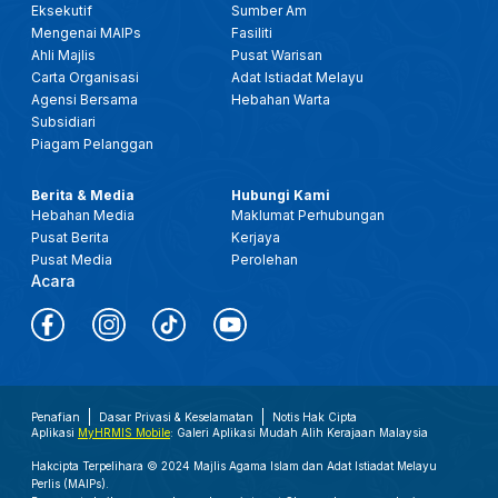
Eksekutif
Sumber Am
Mengenai MAIPs
Fasiliti
Ahli Majlis
Pusat Warisan
Carta Organisasi
Adat Istiadat Melayu
Agensi Bersama
Hebahan Warta
Subsidiari
Piagam Pelanggan
Berita & Media
Hubungi Kami
Hebahan Media
Maklumat Perhubungan
Pusat Berita
Kerjaya
Pusat Media
Perolehan
Acara
Penafian
Dasar Privasi & Keselamatan
Notis Hak Cipta
Aplikasi
MyHRMIS Mobile
: Galeri Aplikasi Mudah Alih Kerajaan Malaysia
Hakcipta Terpelihara © 2024 Majlis Agama Islam dan Adat Istiadat Melayu
Perlis (MAIPs).