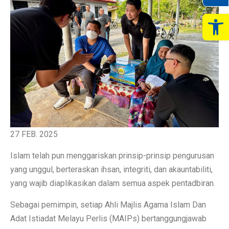
Op
27 FEB. 2025
Islam telah pun menggariskan prinsip-prinsip pengurusan
yang unggul, berteraskan ihsan, integriti, dan akauntabiliti,
yang wajib diaplikasikan dalam semua aspek pentadbiran.
Sebagai pemimpin, setiap Ahli Majlis Agama Islam Dan
Adat Istiadat Melayu Perlis (MAIPs) bertanggungjawab