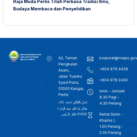
Raja Muda Perlis Titah Perkasa Tradisi Ilmu,
Budaya Membaca dan Penyelidikan
A2, Taman
korporat@maips.go
Pengkalan
+604 979 4439
Asam,
Jalan Tuanku
+604 978 2400
Syed Putra,
01000 Kangar,
Isnin - Jumaat:
Perlis
8.30 Pagi -
4:30 Petang
Rehat (Isnin -
Khamis ):
1.00 Petang -
2.00 Petang