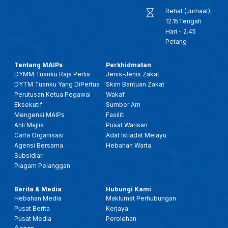
Rehat (Jumaat):
12.15Tengah
Hari - 2.45
Petang
Tentang MAIPs
Perkhidmatan
DYMM Tuanku Raja Perlis
Jenis-Jenis Zakat
DYTM Tuanku Yang DiPertua
Skim Bantuan Zakat
Perutusan Ketua Pegawai
Wakaf
Eksekutif
Sumber Am
Mengenai MAIPs
Fasiliti
Ahli Majlis
Pusat Warisan
Carta Organisasi
Adat Istiadat Melayu
Agensi Bersama
Hebahan Warta
Subsidiari
Piagam Pelanggan
Berita & Media
Hubungi Kami
Hebahan Media
Maklumat Perhubungan
Pusat Berita
Kerjaya
Pusat Media
Perolehan